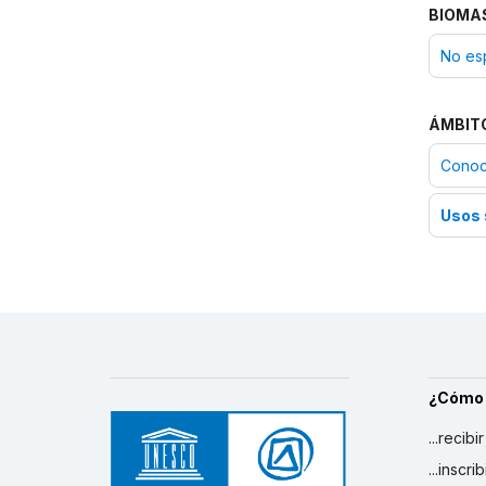
BIOMA
No es
ÁMBIT
Conoci
Usos 
¿Cómo
...recibi
...inscr