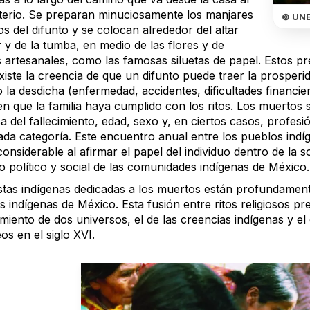
erio. Se preparan minuciosamente los manjares
© UN
os del difunto y se colocan alrededor del altar
r y de la tumba, en medio de las flores y de
s artesanales, como las famosas siluetas de papel. Estos pr
xiste la creencia de que un difunto puede traer la prospe
 la desdicha (enfermedad, accidentes, dificultades financiera
n que la familia haya cumplido con los ritos. Los muertos s
a del fallecimiento, edad, sexo y, en ciertos casos, profesi
ada categoría. Este encuentro anual entre los pueblos ind
considerable al afirmar el papel del individuo dentro de la 
o político y social de las comunidades indígenas de México.
stas indígenas dedicadas a los muertos están profundamente
 indígenas de México. Esta fusión entre ritos religiosos pre
iento de dos universos, el de las creencias indígenas y el
s en el siglo XVI.