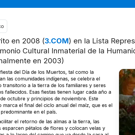
co
rito en 2008 (
3.COM
) en la Lista Repre
imonio Cultural Inmaterial de la Human
inalmente en 2003)
fiesta del Día de los Muertos, tal como la
can las comunidades indígenas, se celebra el
 transitorio a la tierra de los familiares y seres
s fallecidos. Esas fiestas tienen lugar cada año a
 de octubre y principios de noviembre. Este
 marca el final del ciclo anual del maíz, que es el
 predominante en el país.
cilitar el retorno de las almas a la tierra, las
s esparcen pétalos de flores y colocan velas y
as a lo largo del camino que va desde la casa al