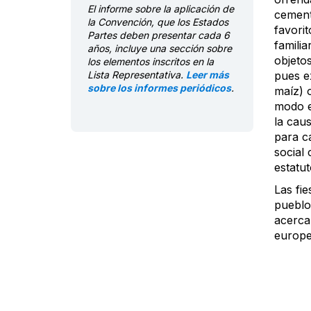
El informe sobre la aplicación de
cement
la Convención, que los Estados
favorit
Partes deben presentar cada 6
familia
años, incluye una sección sobre
objeto
los elementos inscritos en la
Lista Representativa.
Leer más
pues e
sobre los informes periódicos
.
maíz) o
modo e
la caus
para c
social 
estatut
Las fie
pueblos
acercam
europeo