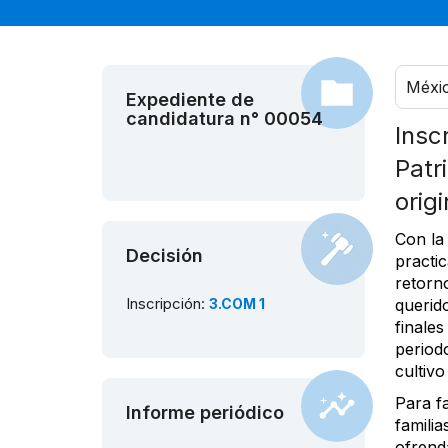
Méxi
Expediente de
candidatura n° 00054
Insc
Patr
orig
Con la 
Decisión
practi
retorno
Inscripción:
3.COM 1
querido
finales
periodo
cultivo
Para fa
Informe periódico
familia
ofrend