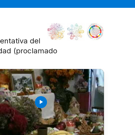
sentativa del
idad (proclamado
play_arrow