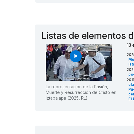
Listas de elementos d
13 
202
play_arrow
Mu
Iz
202
po
201
el
La representación de la Pasión,
Pue
Muerte y Resurrección de Cristo en
ce
Iztapalapa (2025, RL)
El
(RL
201
rit
201
en
201