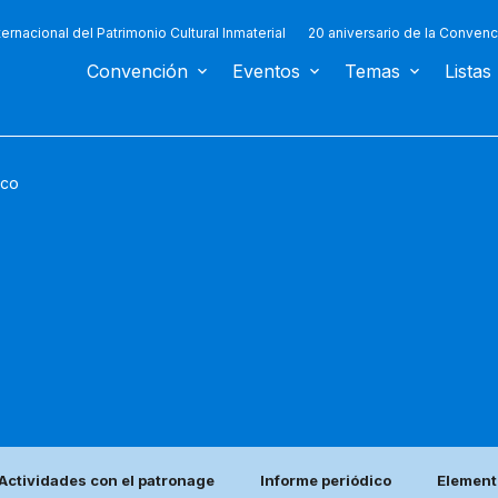
ternacional del Patrimonio Cultural Inmaterial
20 aniversario de la Convenc
Convención
Eventos
Temas
Listas
ico
Actividades con el patronage
Informe periódico
Elemento