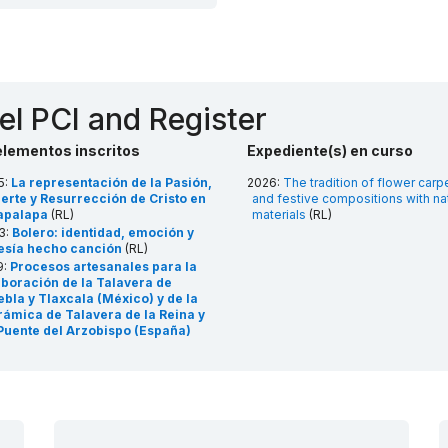
el PCI and Register
elementos inscritos
Expediente(s) en curso
5:
La representación de la Pasión,
2026:
The tradition of flower carp
erte y Resurrección de Cristo en
and festive compositions with nat
tapalapa
(RL)
materials
(RL)
3:
Bolero: identidad, emoción y
esía hecho canción
(RL)
9:
Procesos artesanales para la
aboración de la Talavera de
bla y Tlaxcala (México) y de la
rámica de Talavera de la Reina y
 Puente del Arzobispo (España)
)
8:
La romería de Zapopan: ciclo
ual de La Llevada de la Virgen
(RL)
6:
La charrería, tradición ecuestre
 México
(RL)
2:
Xtaxkgakget Makgkaxtlawana: el