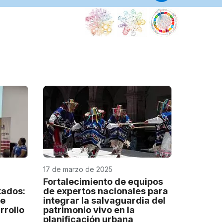
Centro(s
de
categorí
2
Centro
Regional
para
la
Salvaguar
del
Patrimoni
Cultural
Inmaterial
17 de marzo de 2025
de
América
Fortalecimiento de equipos
tados:
de expertos nacionales para
Latina
re
integrar la salvaguardia del
Perú
rrollo
patrimonio vivo en la
planificación urbana