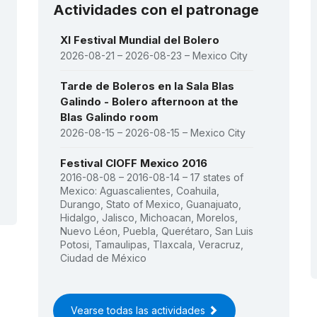
tro de las Artes Indígenas y su
Actividades con el patronage
tribución a la salvaguardia del
rimonio cultural inmaterial del
eblo totonaca de Veracruz,
XI Festival Mundial del Bolero
xico
(Art18)
2026-08-21 – 2026-08-23 – Mexico City
1:
El Mariachi, música de cuerdas,
nto y trompeta
(RL)
0:
La pirekua, canto tradicional de
Tarde de Boleros en la Sala Blas
s p’urhépechas
(RL)
Galindo - Bolero afternoon at the
0:
Los parachicos en la fiesta
Blas Galindo room
adicional de enero de Chiapa de
rzo
(RL)
2026-08-15 – 2026-08-15 – Mexico City
0:
La cocina tradicional mexicana:
a cultura comunitaria, ancestral y
Festival CIOFF Mexico 2016
va y el paradigma de Michoacán
)
2016-08-08 – 2016-08-14 – 17 states of
9:
Lugares de memoria y
Mexico: Aguascalientes, Coahuila,
diciones vivas de los otomí-
Durango, Stato of Mexico, Guanajuato,
ichimecas de Tolimán: la Peña de
Hidalgo, Jalisco, Michoacan, Morelos,
nal, guardiana de un territorio
Nuevo Léon, Puebla, Querétaro, San Luis
grado
(RL)
Potosi, Tamaulipas, Tlaxcala, Veracruz,
9:
La ceremonia ritual de los
Ciudad de México
ladores
(RL)
8:
Las fiestas indígenas
dicadas a los muertos
(RL)
Vearse todas las actividades