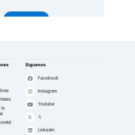
Más detalles
aves
Síguenos
Facebook
tivas
Instagram
tales
Youtube
 la
al
𝕏
Comité
Linkedin