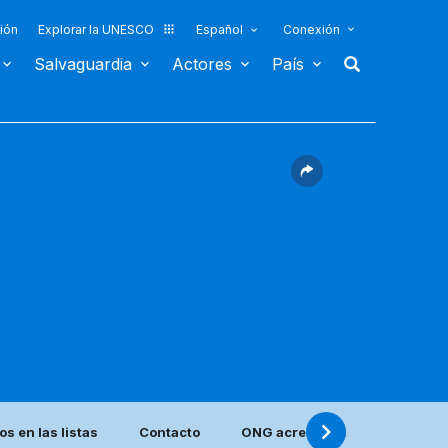
ión
Explorar la UNESCO
Español
Conexión
Salvaguardia
Actores
País
s en las listas
Contacto
ONG acreditadas que se encue