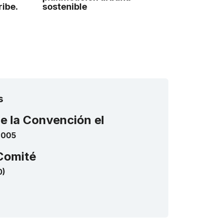
ribe.
sostenible
s
de la Convención el
2005
Comité
0)