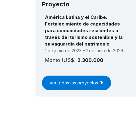
Cen
Proyecto
con
pat
pu
América Latina y el Caribe:
Mé
Fortalecimiento de capacidades
201
para comunidades resilientes a
ca
201
través del turismo sostenible y la
lo
salvaguardia del patrimonio
201
1 de junio de 2023 – 1 de junio de 2026
tr
Co
Monto (US$)
2.300.000
201
Un
vi
(RL
200
Ver todos los proyectos
tra
ch
Ber
sa
200
Vo
200
de