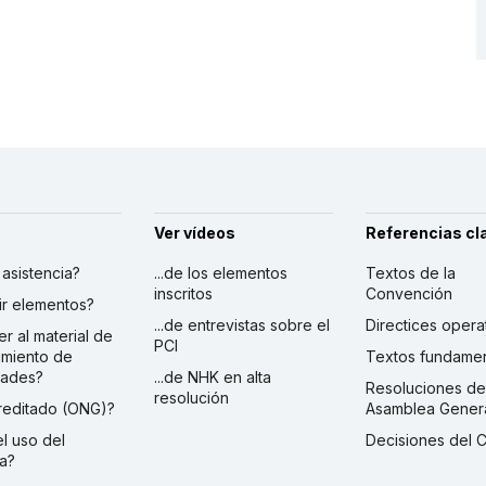
Ver vídeos
Referencias cl
r asistencia?
...de los elementos
Textos de la
inscritos
Convención
ibir elementos?
...de entrevistas sobre el
Directices opera
er al material de
PCI
imiento de
Textos fundamen
dades?
...de NHK en alta
Resoluciones de
resolución
creditado (ONG)?
Asamblea Gener
 el uso del
Decisiones del 
a?