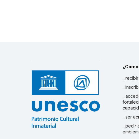
¿Cómo
...recibi
...inscr
...acced
fortalec
capaci
...ser a
...pedir
emblem