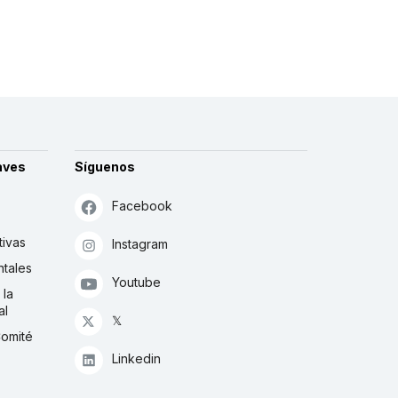
aves
Síguenos
Facebook
tivas
Instagram
tales
Youtube
 la
al
𝕏
Comité
Linkedin