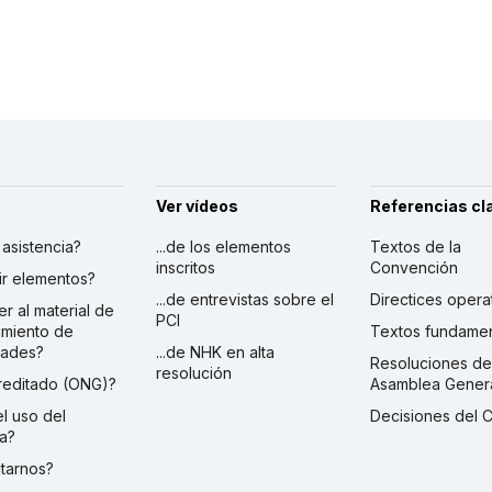
Ver vídeos
Referencias cl
r asistencia?
...de los elementos
Textos de la
inscritos
Convención
ibir elementos?
...de entrevistas sobre el
Directices opera
er al material de
PCI
imiento de
Textos fundamen
dades?
...de NHK en alta
Resoluciones de
resolución
creditado (ONG)?
Asamblea Gener
 el uso del
Decisiones del 
a?
ctarnos?