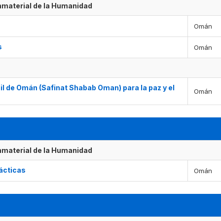
Inmaterial de la Humanidad
Omán
s
Omán
l de Omán (Safinat Shabab Oman) para la paz y el
Omán
Inmaterial de la Humanidad
rácticas
Omán