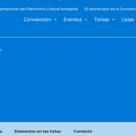
ternacional del Patrimonio Cultural Inmaterial
20 aniversario de la Convenc
Convención
Eventos
Temas
Listas
n
co
Elementos en las listas
Contacto