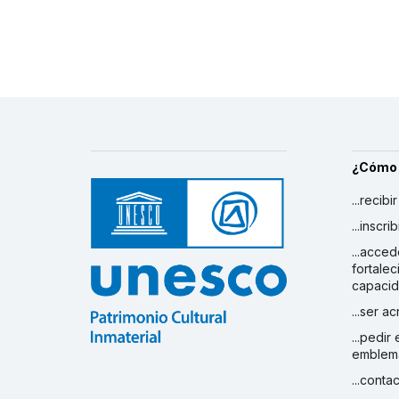
¿Cómo
...recibi
...inscr
...acced
fortalec
capaci
...ser a
...pedir
emblem
...conta