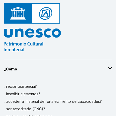
Improving the capacities of intangible
cultural heritage related NGOs in
Mongolia
17 de abril de 2015 – 31 de diciembre de 2015
Monto (US$)
24.900
Safeguarding Intangible Cultural Heritage
through the Strengthening of National
Capacities in Asia and the Pacific
1 de noviembre de 2011 – 1 de mayo de 2014
¿Cómo
Monto (US$)
1.020.484
The elaboration of the "Inventories of
...recibir asistencia?
the Representative list and list in need of
...inscribir elementos?
urgent safeguarding of Intangible
Heritage in Mongolia"
...acceder al material de fortalecimiento de capacidades?
1 de octubre de 2009 – 28 de febrero de 2011
...ser acreditado (ONG)?
Monto (US$)
24.000