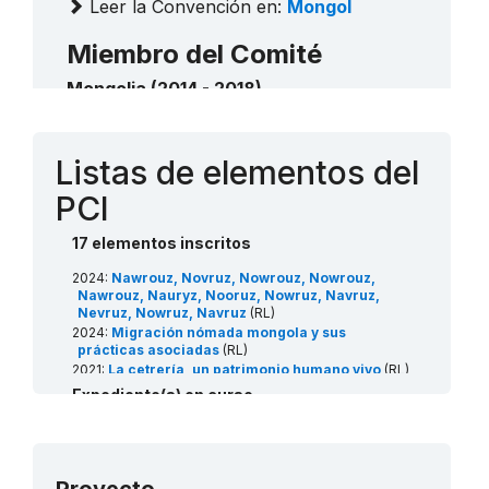
Leer la Convención en:
Mongol
largo de los intérpretes de la flauta limbe
– la respiración circular
Miembro del Comité
2011
____
Mongolia (2014 - 2018)
El Tuuli mongol, epopeya mongola
2009
____
Contacto
El biyelgee mongol, danza popular
Listas de elementos del
tradicional mongola
2009
PCI
____
Música tradicional para tsuur
2009
____
17 elementos inscritos
2024:
Nawrouz, Novruz, Nowrouz, Nowrouz,
Nawrouz, Nauryz, Nooruz, Nowruz, Navruz,
Nevruz, Nowruz, Navruz
(RL)
2024:
Migración nómada mongola y sus
prácticas asociadas
(RL)
2021:
La cetrería, un patrimonio humano vivo
(RL)
2019:
Procedimiento tradicional de preparación
Expediente(s) en curso
del “airag” en un “khokhuur” y costumbres
conexas
(RL)
2026:
Traditional felt making
(RL)
2017:
Prácticas mongolas tradicionales de
2026:
Traditional knowledge associated with ethno-
veneración de sitios sagrados
(USL)
veterinary practice
(USL)
2015:
Ritual para amansar a las camellas
(USL)