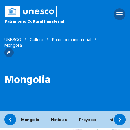
Togg
navi
Patrimonio Cultural Inmaterial
UNESCO
Cultura
Patrimonio inmaterial
Mongolia
Mongolia
Mongolia
Noticias
Proyecto
Informe pe