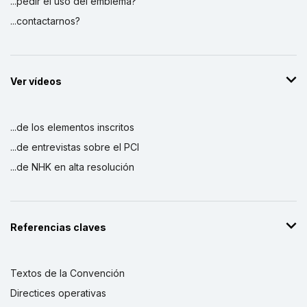
...pedir el uso del emblema?
...contactarnos?
Mongolian folk dance
19 de diciembre de 2008 – 30 de abril de 2009
Monto (US$)
6.500
Ver vídeos
Mongolian Traditional Heroic Epic
19 de diciembre de 2008 – 30 de abril de 2009
Monto (US$)
6.000
...de los elementos inscritos
...de entrevistas sobre el PCI
Plan de Acción nacional para la
...de NHK en alta resolución
salvaguardia de la música tradicional del
morin khuur de Mongolia
1 de septiembre de 2004 – 1 de septiembre de
2007
Referencias claves
Monto (US$)
150.000
Textos de la Convención
Directices operativas