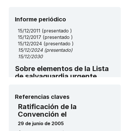
Informe periódico
15/12/2011
(presentado )
15/12/2017
(presentado )
15/12/2024
(presentado )
15/12/2024
(presentado)
15/12/2030
Sobre elementos de la Lista
de salvaguardia urgente
Prácticas mongolas tradicionales de
Más detalles
veneración de sitios sagrados
Referencias claves
2017
____
Ratificación de la
Ritual para amansar a las camellas
2015
____
Convención el
La caligrafía mongola
2013
____
29 de junio de 2005
La técnica musical de canto popular