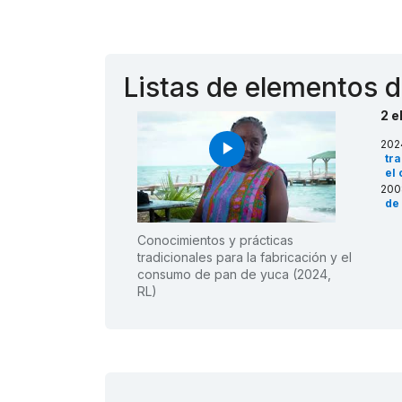
Listas de elementos d
2 e
202
play_arrow
tra
el
200
de
Conocimientos y prácticas
tradicionales para la fabricación y el
consumo de pan de yuca (2024,
RL)