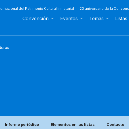
ternacional del Patrimonio Cultural Inmaterial
20 aniversario de la Convenc
Convención
Eventos
Temas
Listas
uras
Informe periódico
Elementos en las listas
Contacto