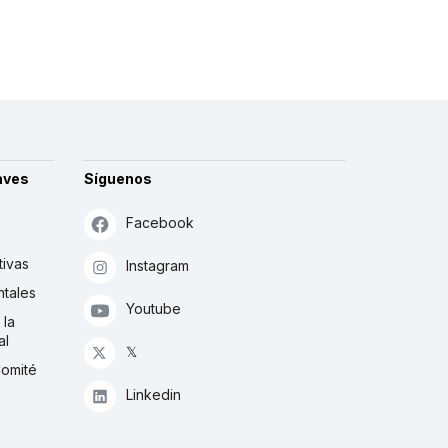
aves
Síguenos
Facebook
tivas
Instagram
tales
Youtube
 la
al
𝕏
Comité
Linkedin