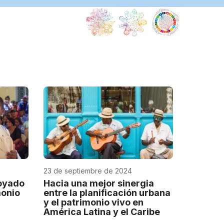
Centro(s
de
categorí
2
Centro
Regional
para
la
Salvaguar
del
Patrimoni
Cultural
Inmaterial
23 de septiembre de 2024
de
América
oyado
Hacia una mejor sinergia
monio
entre la planificación urbana
Latina
y el patrimonio vivo en
Perú
América Latina y el Caribe