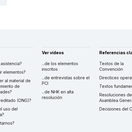
Ver vídeos
Referencias cl
r asistencia?
...de los elementos
Textos de la
inscritos
Convención
ibir elementos?
...de entrevistas sobre el
Directices opera
er al material de
PCI
imiento de
Textos fundamen
dades?
...de NHK en alta
Resoluciones de
resolución
creditado (ONG)?
Asamblea Gener
 el uso del
Decisiones del 
a?
ctarnos?