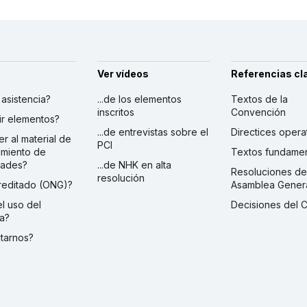
Ver vídeos
Referencias cl
r asistencia?
...de los elementos
Textos de la
inscritos
Convención
ibir elementos?
...de entrevistas sobre el
Directices opera
er al material de
PCI
imiento de
Textos fundamen
dades?
...de NHK en alta
Resoluciones de
resolución
creditado (ONG)?
Asamblea Gener
 el uso del
Decisiones del 
a?
ctarnos?