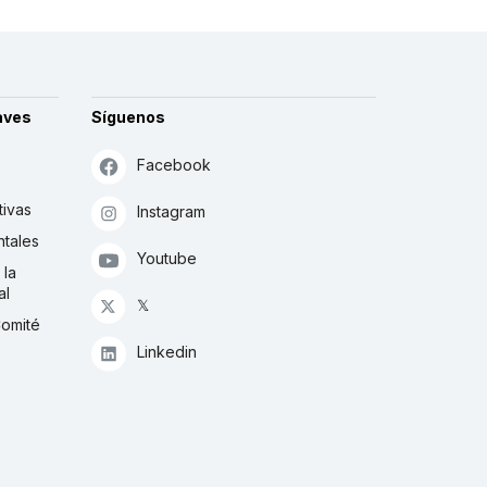
aves
Síguenos
Facebook
tivas
Instagram
tales
Youtube
 la
al
𝕏
Comité
Linkedin