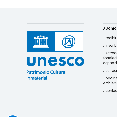
¿Cómo
...recibi
...inscr
...acced
fortalec
capaci
...ser a
...pedir
emblem
...conta