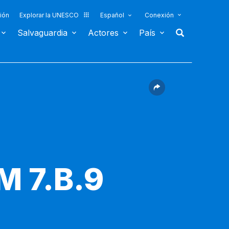
ión
Explorar la UNESCO
Español
Conexión
Salvaguardia
Actores
País
M 7.B.9