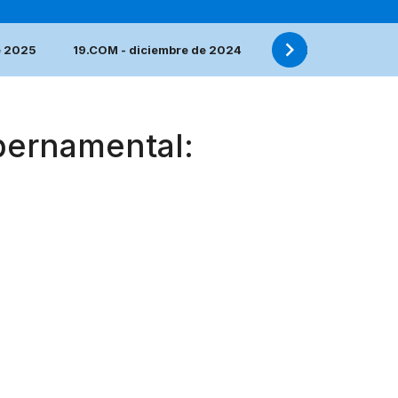
e 2025
19.COM - diciembre de 2024
18.COM - diciembre
bernamental: