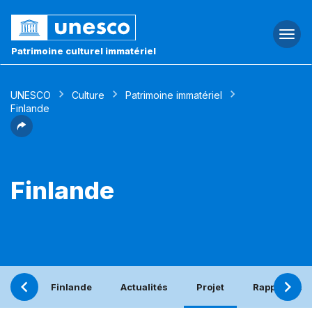
Togg
navi
Patrimoine culturel immatériel
UNESCO
Culture
Patrimoine immatériel
Finlande
Finlande
Finlande
Actualités
Projet
Rapport pér