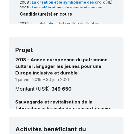
2008 :
La création et le symbolisme des croix
(RL)
2008 :
Les célébrations de chants et danses
baltes
(RL)
Candidature(s) en cours
2026 :
La célébration de la veillée de Noël en
Lituanie, en Pologne et en Ukraine
(RL)
2026 :
Les rameaux de Pâques Verbos de Vilnius
(RL)
Projet
2018 - Année européenne du patrimoine
culturel : Engager les jeunes pour une
Europe inclusive et durable
1 janvier 2019 – 30 juin 2021
Montant (US$)
349 650
Sauvegarde et revitalisation de la
fabrication artisanale de croix en Lituanie
et de son symbolisme : phase I du Plan
d’action
1 avril 2003 – 1 mai 2005
Voir tous les projets
Activités bénéficiant du
Montant (US$)
45 834