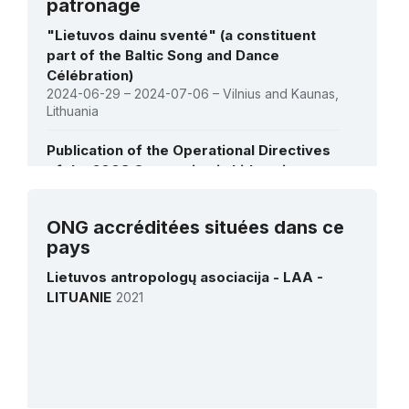
patronage
"Lietuvos dainu sventé" (a constituent
part of the Baltic Song and Dance
Célébration)
2024-06-29 – 2024-07-06 – Vilnius and Kaunas,
Lithuania
Publication of the Operational Directives
of the 2003 Convention in Lithuanian
2016-09-01 – 2016-10-31 – Vilnius
ONG accréditées situées dans ce
Voir toutes les activités
pays
Lietuvos antropologų asociacija - LAA -
LITUANIE
2021