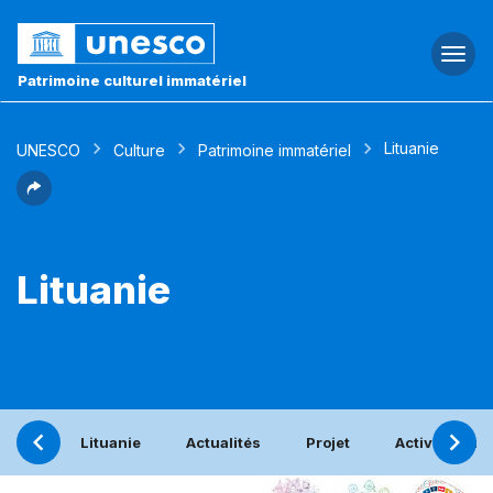
Togg
navi
Patrimoine culturel immatériel
Lituanie
UNESCO
Culture
Patrimoine immatériel
Lituanie
Lituanie
Actualités
Projet
Activités bén