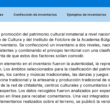
nes
Confección de inventarios
Ejemplos de inventarios
la promoción del patrimonio cultural inmaterial a nivel naci
o de Cultura y del Instituto de Folclore de la Academia Búlg
ventario. Se confeccionó un inventario a dos niveles, nacio
xistentes y combinando el principio territorial con una clasi
ta de que estos dos factores solían coincidir.
un elemento en el inventario fueron la autenticidad, la repre
ción. Los ámbitos seleccionados para la clasificación del patri
ales, los cantos y músicas tradicionales, las danzas y juegos 
dicina tradicional y la artesanía y producción tradicional de 
e la red de chitalishte, centros culturales y comunitarios l
xpertos. Los datos recogidos fueron analizados por exper
uso en línea para recabar comentarios. Una vez integrados e
ementarios realizados sobre el terreno, se publicó la versi