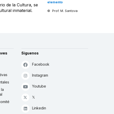
elemento
rio de la Cultura, se
tural inmaterial.
© Prof. M. Santova
aves
Síguenos
Facebook
tivas
Instagram
tales
Youtube
 la
al
𝕏
Comité
Linkedin