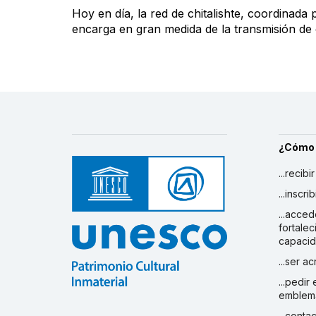
Hoy en día, la red de chitalishte, coordinada p
encarga en gran medida de la transmisión de c
¿Cómo
...recibi
...inscr
...acced
fortalec
capaci
...ser a
...pedir
emblem
...conta