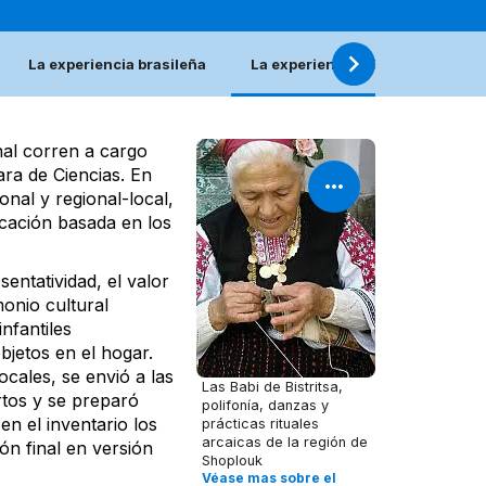
La experiencia brasileña
La experiencia búlgara
Eti
onal corren a cargo
ara de Ciencias. En
nal y regional-local,
ficación basada en los
sentatividad, el valor
monio cultural
infantiles
objetos en el hogar.
ocales, se envió a las
Las Babi de Bistritsa,
tos y se preparó
polifonía, danzas y
n el inventario los
prácticas rituales
arcaicas de la región de
ón final en versión
Shoplouk
Véase mas sobre el