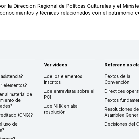
or la Dirección Regional de Políticas Culturales y el Ministe
onocimientos y técnicas relacionados con el patrimonio cul
Ver vídeos
Referencias cl
r asistencia?
...de los elementos
Textos de la
inscritos
Convención
ibir elementos?
...de entrevistas sobre el
Directices opera
er al material de
PCI
imiento de
Textos fundamen
dades?
...de NHK en alta
Resoluciones de
resolución
creditado (ONG)?
Asamblea Gener
 el uso del
Decisiones del 
a?
ctarnos?