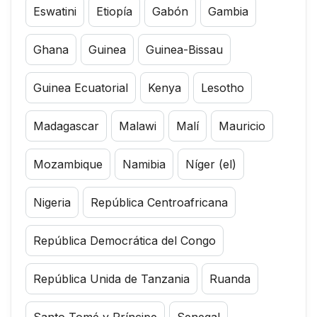
Eswatini
Etiopía
Gabón
Gambia
Ghana
Guinea
Guinea-Bissau
Guinea Ecuatorial
Kenya
Lesotho
Madagascar
Malawi
Malí
Mauricio
Mozambique
Namibia
Níger (el)
Nigeria
República Centroafricana
República Democrática del Congo
República Unida de Tanzania
Ruanda
Santo Tomé y Príncipe
Senegal