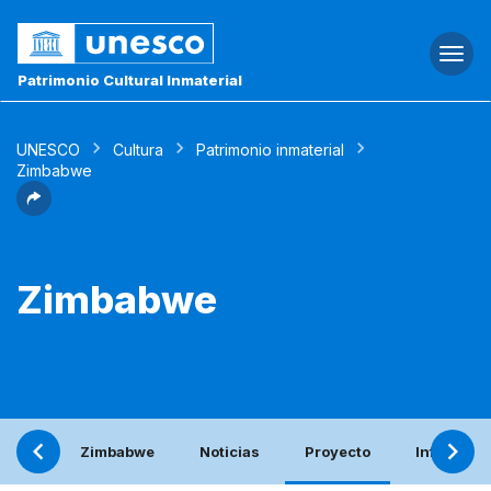
Togg
navi
Patrimonio Cultural Inmaterial
UNESCO
Cultura
Patrimonio inmaterial
Zimbabwe
Zimbabwe
Zimbabwe
Noticias
Proyecto
Informe p