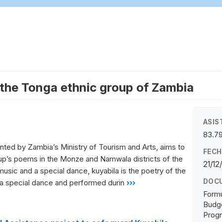
 the Tonga ethnic group of Zambia
ASIS
83.7
ted by Zambia’s Ministry of Tourism and Arts, aims to
FECH
oup’s poems in the Monze and Namwala districts of the
21/12
sic and a special dance, kuyabila is the poetry of the
DOC
a special dance and performed durin
›››
Formu
Budge
Progr