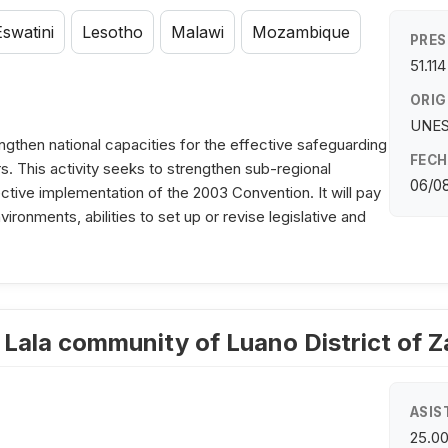
Eswatini
Lesotho
Malawi
Mozambique
PRES
51.11
ORIG
UNES
then national capacities for the effective safeguarding
FECH
rs. This activity seeks to strengthen sub-regional
06/0
ective implementation of the 2003 Convention. It will pay
vironments, abilities to set up or revise legislative and
 Lala community of Luano District of 
ASIS
25.0