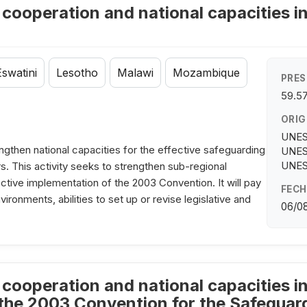
cooperation and national capacities in
Eswatini
Lesotho
Malawi
Mozambique
PRES
59.5
ORIG
UNES
then national capacities for the effective safeguarding
UNES
UNES
rs. This activity seeks to strengthen sub-regional
ective implementation of the 2003 Convention. It will pay
FECH
vironments, abilities to set up or revise legislative and
06/0
cooperation and national capacities i
the 2003 Convention for the Safeguard