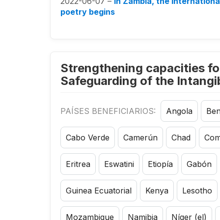
2022-06-07 –
In Zambia, the Internation
poetry begins
Strengthening capacities fo
Safeguarding of the Intangib
PAÍSES BENEFICIARIOS:
Angola
Ben
Cabo Verde
Camerún
Chad
Com
Eritrea
Eswatini
Etiopía
Gabón
Guinea Ecuatorial
Kenya
Lesotho
Mozambique
Namibia
Níger (el)