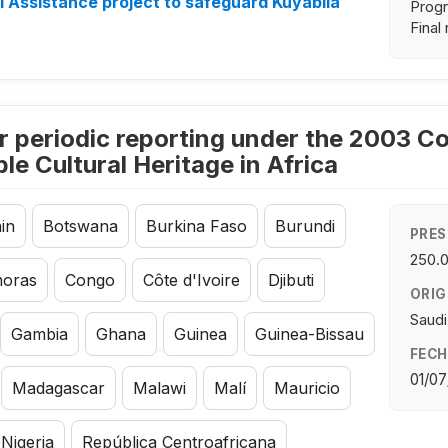
al Assistance project to safeguard Kuyabila
Progr
Final
r periodic reporting under the 2003 Co
le Cultural Heritage in Africa
in
Botswana
Burkina Faso
Burundi
PRES
250.
oras
Congo
Côte d'Ivoire
Djibuti
ORIG
Saudi
Gambia
Ghana
Guinea
Guinea-Bissau
FECH
01/07
Madagascar
Malawi
Malí
Mauricio
Nigeria
República Centroafricana