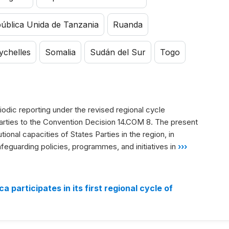
ública Unida de Tanzania
Ruanda
ychelles
Somalia
Sudán del Sur
Togo
riodic reporting under the revised regional cycle
rties to the Convention Decision 14.COM 8. The present
ional capacities of States Parties in the region, in
feguarding policies, programmes, and initiatives in
›››
 participates in its first regional cycle of