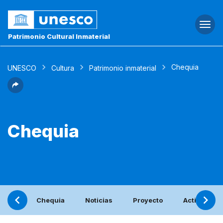
Togg
navi
Patrimonio Cultural Inmaterial
Chequia
UNESCO
Cultura
Patrimonio inmaterial
Chequia
Chequia
Noticias
Proyecto
Actividades