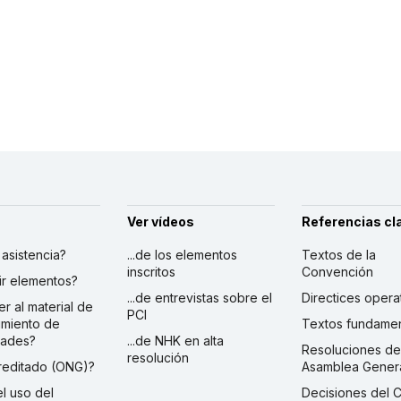
Ver vídeos
Referencias cl
r asistencia?
...de los elementos
Textos de la
inscritos
Convención
ibir elementos?
...de entrevistas sobre el
Directices opera
er al material de
PCI
imiento de
Textos fundamen
dades?
...de NHK en alta
Resoluciones de
resolución
creditado (ONG)?
Asamblea Gener
 el uso del
Decisiones del 