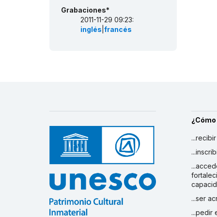
Grabaciones*
2011-11-29 09:23:
inglés
|
francés
¿Cómo
...recibi
...inscr
...acced
fortalec
capaci
...ser a
...pedir