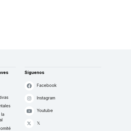
aves
Síguenos
Facebook
tivas
Instagram
tales
Youtube
 la
al
𝕏
Comité