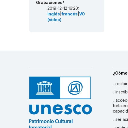
Grabaciones*
2019-12-12 16:20:
inglés
|
francés
|
VO
(vídeo)
¿Cómo
...recibi
...inscr
...acced
fortalec
capaci
...ser a
...pedir