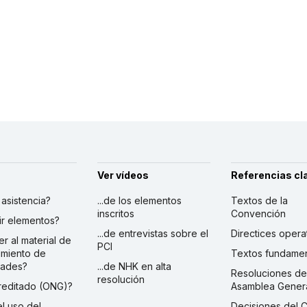
Ver vídeos
Referencias cl
r asistencia?
...de los elementos
Textos de la
inscritos
Convención
ibir elementos?
...de entrevistas sobre el
Directices opera
er al material de
PCI
imiento de
Textos fundamen
dades?
...de NHK en alta
Resoluciones de
resolución
creditado (ONG)?
Asamblea Gener
 el uso del
Decisiones del 