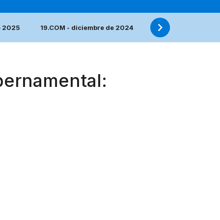
e 2025
19.COM - diciembre de 2024
18.COM - diciembre
bernamental: