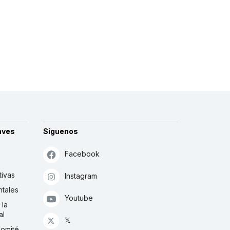
aves
Síguenos
Facebook
tivas
Instagram
tales
Youtube
 la
al
𝕏
Comité