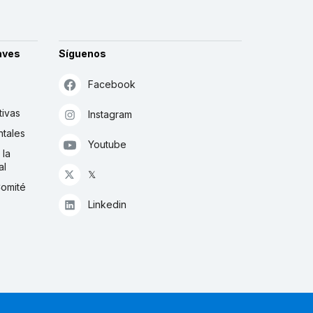
aves
Síguenos
Facebook
tivas
Instagram
tales
Youtube
 la
al
𝕏
Comité
Linkedin