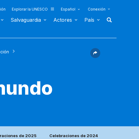
ión
Explorar la UNESCO
Español
Conexión
Salvaguardia
Actores
País
nción
 mundo
raciones de 2025
Celebraciones de 2024