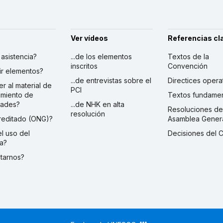
Ver vídeos
Referencias cl
r asistencia?
...de los elementos
Textos de la
inscritos
Convención
ibir elementos?
...de entrevistas sobre el
Directices opera
er al material de
PCI
imiento de
Textos fundamen
dades?
...de NHK en alta
Resoluciones de
resolución
creditado (ONG)?
Asamblea Gener
 el uso del
Decisiones del 
a?
ctarnos?