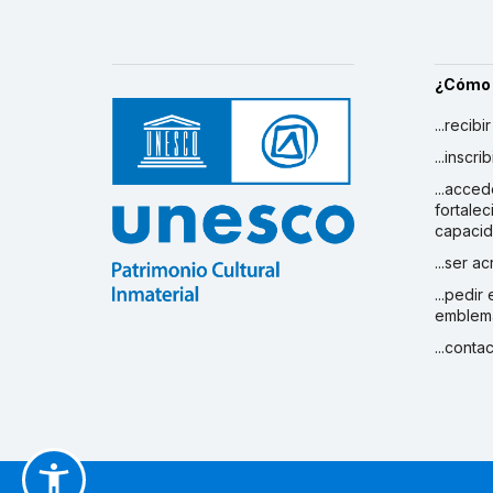
¿Cómo
...recibi
...inscr
...acced
fortalec
capaci
...ser a
...pedir
emblem
...conta