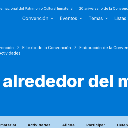
ternacional del Patrimonio Cultural Inmaterial
20 aniversario de la Convenc
Convención
Eventos
Temas
Listas
ención
El texto de la Convención
Elaboración de la Conve
Actividades
 alrededor del
nmaterial
Actividades
Afiche
Participar
Celeb