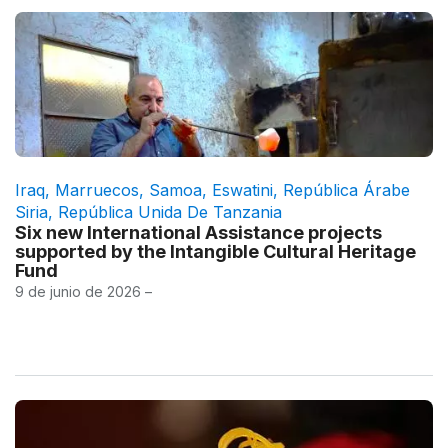
Iraq
,
Marruecos
,
Samoa
,
Eswatini
,
República Árabe
Siria
,
República Unida De Tanzania
Six new International Assistance projects
supported by the Intangible Cultural Heritage
Fund
9 de junio de 2026 –