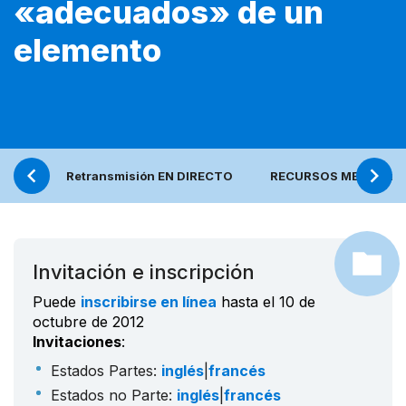
«adecuados» de un
elemento
Retransmisión EN DIRECTO
RECURSOS MEDIA (en 
Invitación e inscripción
Puede
inscribirse en línea
hasta el 10 de
octubre de 2012
Invitaciones
:
Estados Partes:
inglés
|
francés
Estados no Parte:
inglés
|
francés