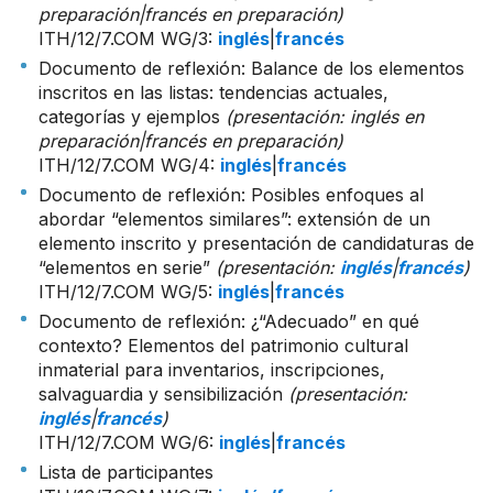
preparación
|
francés en preparación
)
ITH/12/7.COM WG/3
:
inglés
|
francés
Documento de reflexión: Balance de los elementos
inscritos en las listas: tendencias actuales,
categorías y ejemplos
(presentación:
inglés en
preparación
|
francés en preparación
)
ITH/12/7.COM WG/4
:
inglés
|
francés
Documento de reflexión: Posibles enfoques al
abordar “elementos similares”: extensión de un
elemento inscrito y presentación de candidaturas de
“elementos en serie”
(presentación:
inglés
|
francés
)
ITH/12/7.COM WG/5
:
inglés
|
francés
Documento de reflexión: ¿“Adecuado” en qué
contexto? Elementos del patrimonio cultural
inmaterial para inventarios, inscripciones,
salvaguardia y sensibilización
(presentación:
inglés
|
francés
)
ITH/12/7.COM WG/6
:
inglés
|
francés
Lista de participantes