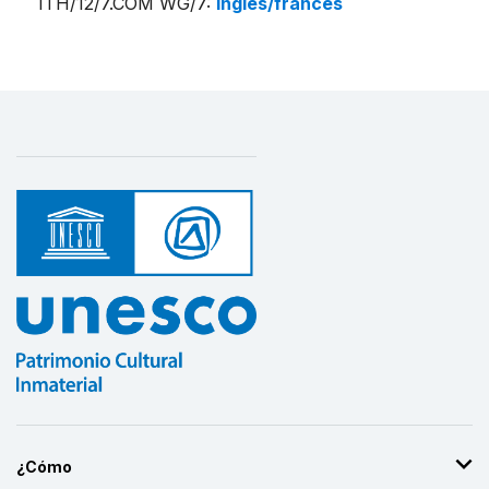
ITH/12/7.COM WG/7
:
inglés/francés
¿Cómo