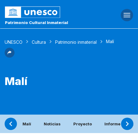
Togg
navi
Patrimonio Cultural Inmaterial
Malí
UNESCO
Cultura
Patrimonio inmaterial
Malí
Malí
Noticias
Proyecto
Informe periódi