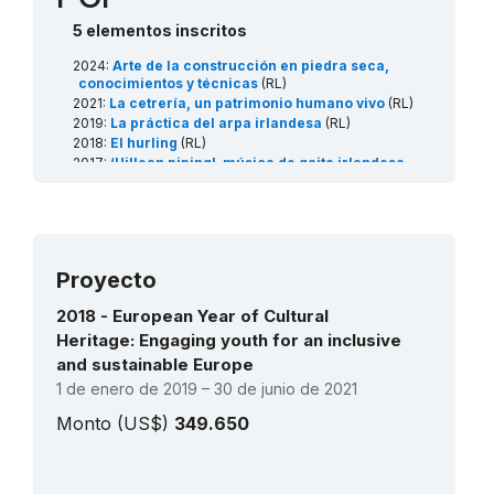
5 elementos inscritos
2024:
Arte de la construcción en piedra seca,
conocimientos y técnicas
(RL)
2021:
La cetrería, un patrimonio humano vivo
(RL)
2019:
La práctica del arpa irlandesa
(RL)
2018:
El hurling
(RL)
2017:
‘Uillean piping', música de gaita irlandesa
(RL)
Proyecto
2018 - European Year of Cultural
Heritage: Engaging youth for an inclusive
and sustainable Europe
1 de enero de 2019 – 30 de junio de 2021
Monto (US$)
349.650