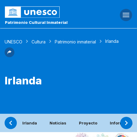
Togg
navi
Patrimonio Cultural Inmaterial
Irlanda
UNESCO
Cultura
Patrimonio inmaterial
Irlanda
Irlanda
Noticias
Proyecto
Informe peri