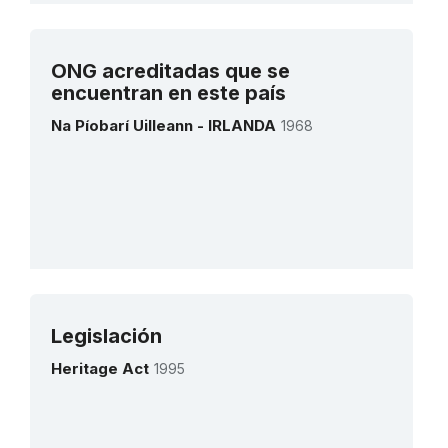
Ver todos los proyectos
ONG acreditadas que se
encuentran en este país
Na Píobarí Uilleann - IRLANDA
1968
Legislación
Más detalles
Heritage Act
1995