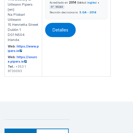
2014
•
Acreditado en
(Solicitud:
inglés
)
Uilleann Pipers
N° 90283
[en]
Reunión decisionaria:
5.GA - 2014
Na Píobarí
Uilleann
15 Henrietta Street
Detalles
Dublin 1
D01 N504
Irlanda
Web:
https://www.p
ipers.ie
Web:
https://sourc
e.pipers.ie
Tel.:
+353 1
8730093