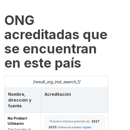
ONG
acreditadas que
se encuentran
en este país
[result_org_inst_search_1]
Nombre,
Acreditación
dirección y
fuente
Na Píobarí
Próximo informe previsto en:
2027
Uilleann
2023
(Informe de actividad:
inglés
)
The Society of