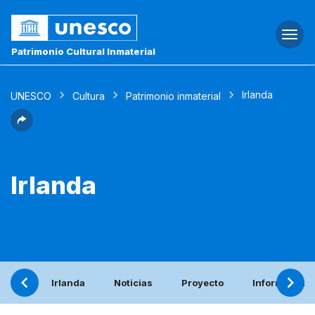
Togg
navi
Patrimonio Cultural Inmaterial
Irlanda
UNESCO
Cultura
Patrimonio inmaterial
Irlanda
Irlanda
Noticias
Proyecto
Informe peri