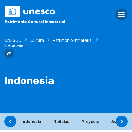
Togg
navi
Patrimonio Cultural Inmaterial
UNESCO
Cultura
Patrimonio inmaterial
Indonesia
Indonesia
Indonesia
Noticias
Proyecto
Actividade