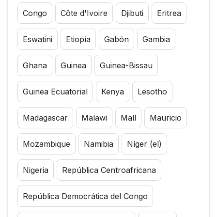
Congo
Côte d'Ivoire
Djibuti
Eritrea
Eswatini
Etiopía
Gabón
Gambia
Ghana
Guinea
Guinea-Bissau
Guinea Ecuatorial
Kenya
Lesotho
Madagascar
Malawi
Malí
Mauricio
Mozambique
Namibia
Níger (el)
Nigeria
República Centroafricana
República Democrática del Congo