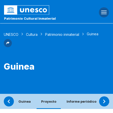
Togg
navi
Patrimonio Cultural Inmaterial
Guinea
UNESCO
Cultura
Patrimonio inmaterial
Guinea
Guinea
Proyecto
Informe periódico
Ele