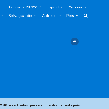
ión
Explorar la UNESCO
Español
Conexión
Salvaguardia
Actores
País
ONG acreditadas que se encuentran en este país