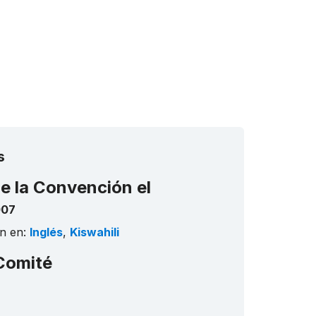
s
de la Convención el
007
n en:
Inglés
,
Kiswahili
Comité
)