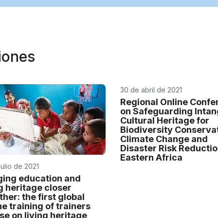
niones
30 de abril de 2021
Regional Online Confe
on Safeguarding Intan
Cultural Heritage for
Biodiversity Conservat
Climate Change and
Disaster Risk Reductio
Eastern Africa
julio de 2021
ging education and
ng heritage closer
her: the first global
e training of trainers
se on living heritage