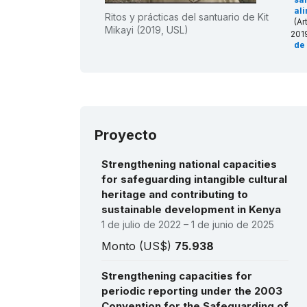
al
Ritos y prácticas del santuario de Kit
(Ar
Mikayi (2019, USL)
201
de
201
tre
de
201
co
oe
200
Proyecto
vin
bo
(US
Strengthening national capacities
for safeguarding intangible cultural
heritage and contributing to
sustainable development in Kenya
1 de julio de 2022 – 1 de junio de 2025
Monto (US$)
75.938
Strengthening capacities for
periodic reporting under the 2003
Convention for the Safeguarding of