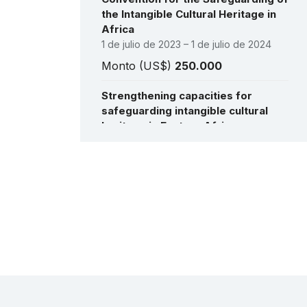
the Intangible Cultural Heritage in
Africa
1 de julio de 2023 – 1 de julio de 2024
Monto (US$)
250.000
Strengthening capacities for
safeguarding intangible cultural
heritage in Eastern Africa
6 de agosto de 2026 – 6 de agosto de
2026
Ver todos los proyectos
Monto (US$)
59.571
Salvaguardia de Enkipaata, Eunoto
y Olng’esherr, tres ritos de paso a
la edad adulta del pueblo masai
17 de febrero de 2017 – 12 de febrero
de 2020
Monto (US$)
144.430