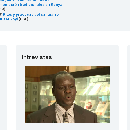
imentación tradicionales en Kenya
t18)
9:
Ritos y prácticas del santuario
 Kit Mikayi
(USL)
8:
Enkipaata, Eunoto y Olng’esherr,
s ritos de iniciación masculinos
 la comunidad masái
(USL)
4:
La danza isukuti de las
munidades isukha e idakho del
ste de Kenya
(USL)
9:
Tradiciones y prácticas
Intrevistas
culadas a los kayas en los
sques sagrados de los mijikendas
L)