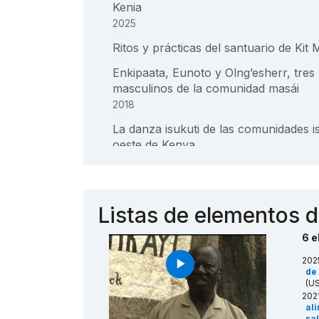
Kenia
2025
____
Ritos y prácticas del santuario de Kit 
____
Enkipaata, Eunoto y Olng’esherr, tres r
masculinos de la comunidad masái
2018
____
La danza isukuti de las comunidades i
oeste de Kenya
2014
____
Tradiciones y prácticas vinculadas a l
Más detalles
bosques sagrados de los mijikendas
Listas de elementos d
2009
____
6 e
202
play_arrow
de
(US
202
ali
sa