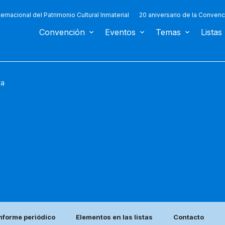
ternacional del Patrimonio Cultural Inmaterial
20 aniversario de la Convenc
Convención
Eventos
Temas
Listas
ya
nforme periódico
Elementos en las listas
Contacto