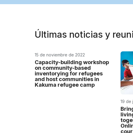
Últimas noticias y reu
15 de noviembre de 2022
Capacity-building workshop
on community-based
inventorying for refugees
and host communities in
Kakuma refugee camp
19 de 
Brin
livi
toget
Onlin
cour