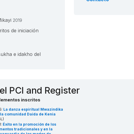
Mikayi
2019
itos de iniciación
sukha e idakho del
os kayas en los
el PCI and Register
lementos inscritos
5:
La danza espiritual Mwazindika
 la comunidad Daida de Kenia
L)
1:
Éxito en la promoción de los
mentos tradicionales y en la
lvaguardia de los modos de