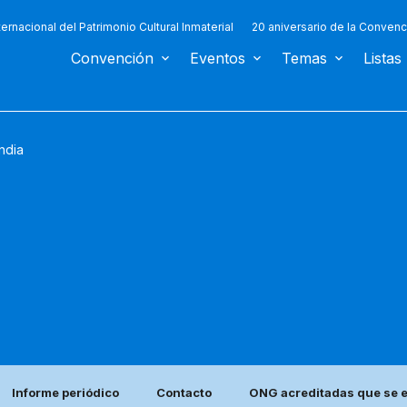
ternacional del Patrimonio Cultural Inmaterial
20 aniversario de la Convenc
Convención
Eventos
Temas
Listas
andia
Informe periódico
Contacto
ONG acreditadas que se e