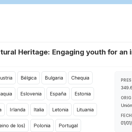
tural Heritage: Engaging youth for an 
ustria
Bélgica
Bulgaria
Chequia
PRES
349.
vaquia
Eslovenia
España
Estonia
ORIG
Unió
a
Irlanda
Italia
Letonia
Lituania
FECH
01/01
eino de los)
Polonia
Portugal