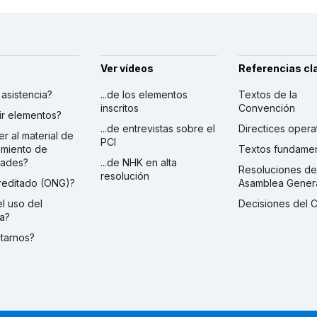
Ver vídeos
Referencias cl
r asistencia?
...de los elementos
Textos de la
inscritos
Convención
ibir elementos?
...de entrevistas sobre el
Directices opera
er al material de
PCI
imiento de
Textos fundamen
dades?
...de NHK en alta
Resoluciones de
resolución
creditado (ONG)?
Asamblea Gener
 el uso del
Decisiones del 
a?
ctarnos?