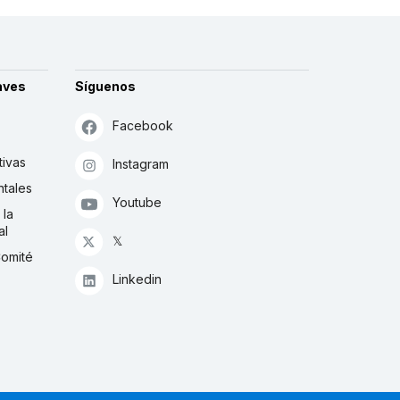
aves
Síguenos
Facebook
tivas
Instagram
tales
Youtube
 la
al
𝕏
Comité
Linkedin