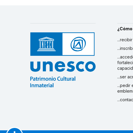
¿Cómo
...recibi
...inscr
...acced
fortalec
capaci
...ser a
...pedir
emblem
...conta