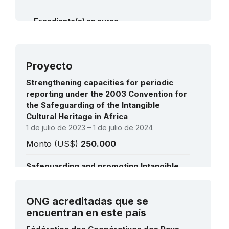
Expediente(s) en curso
2026:
Kiebe-Kiebe, an initiatory dance of Congo-
Brazzaville
(RL)
Proyecto
Strengthening capacities for periodic
reporting under the 2003 Convention for
the Safeguarding of the Intangible
Cultural Heritage in Africa
1 de julio de 2023 – 1 de julio de 2024
Monto (US$)
250.000
Safeguarding and promoting Intangible
Cultural Heritage in Central Africa
1 de enero de 2020 – 31 de diciembre de 2021
Ver todos los proyectos
ONG acreditadas que se
Monto (US$)
59.571
encuentran en este país
Safeguarding Intangible Cultural Heritage