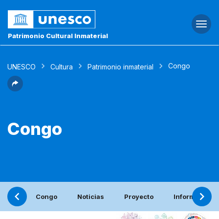
Togg
navi
Patrimonio Cultural Inmaterial
Congo
UNESCO
Cultura
Patrimonio inmaterial
Congo
Congo
Noticias
Proyecto
Informe perió