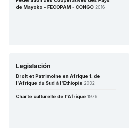
Fédération des Coopératives des Pays
in Central Africa
de Mayoko - FECOPAM - CONGO
2016
1 de enero de 2018 – 1 de diciembre de 2019
Monto (US$)
51.114
Plan de Acción para la salvaguardia y
revitalización de las tradiciones orales de
los pigmeos akas de la República
Centroafricana
1 de diciembre de 2004 – 1 de julio de 2008
Legislación
Más detalles
Monto (US$)
200.348
Droit et Patrimoine en Afrique 1: de
l'Afrique du Sud à l'Ethiopie
2002
Charte culturelle de l'Afrique
1976