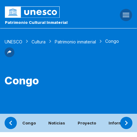
Togg
navi
Patrimonio Cultural Inmaterial
Congo
UNESCO
Cultura
Patrimonio inmaterial
Congo
Congo
Noticias
Proyecto
Informe perió