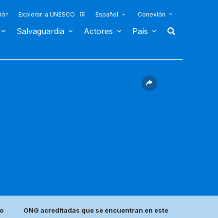
ión
Explorar la UNESCO
Español
Conexión
Salvaguardia
Actores
País
o
ONG acreditadas que se encuentran en este país