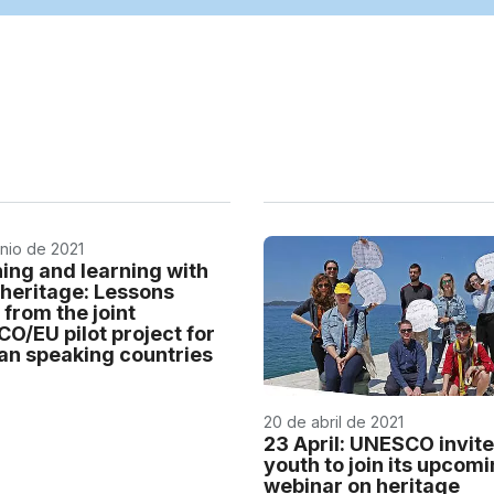
unio de 2021
ing and learning with
 heritage: Lessons
 from the joint
O/EU pilot project for
n speaking countries
20 de abril de 2021
23 April: UNESCO invit
youth to join its upcom
webinar on heritage