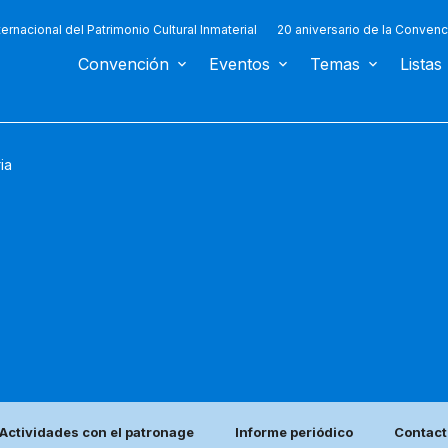
ternacional del Patrimonio Cultural Inmaterial
20 aniversario de la Convenc
Convención
Eventos
Temas
Listas
ia
Actividades con el patronage
Informe periódico
Contact