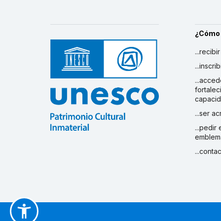
¿Cómo
...recibi
...inscr
...acced
fortalec
capaci
...ser a
...pedir
emblem
...conta