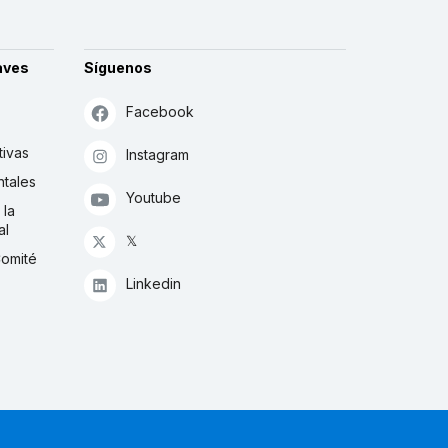
aves
Síguenos
Facebook
tivas
Instagram
tales
Youtube
 la
al
𝕏
Comité
Linkedin