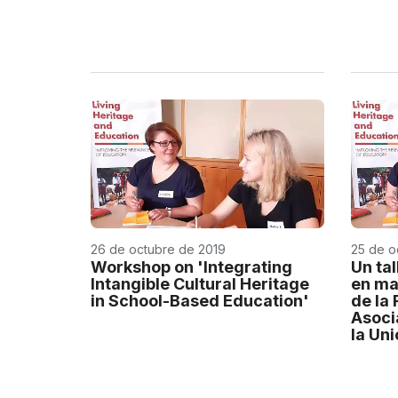
26 de octubre de 2019
25 de o
Workshop on 'Integrating
Un ta
Intangible Cultural Heritage
en ma
in School-Based Education'
de la
Asoci
la Un