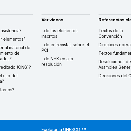
Ver vídeos
Referencias cl
r asistencia?
...de los elementos
Textos de la
inscritos
Convención
ibir elementos?
...de entrevistas sobre el
Directices opera
er al material de
PCI
imiento de
Textos fundamen
dades?
...de NHK en alta
Resoluciones de
resolución
creditado (ONG)?
Asamblea Gener
 el uso del
Decisiones del 
a?
ctarnos?
Explorar la UNESCO