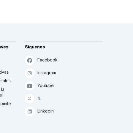
aves
Síguenos
Facebook
tivas
Instagram
tales
Youtube
 la
al
𝕏
Comité
Linkedin