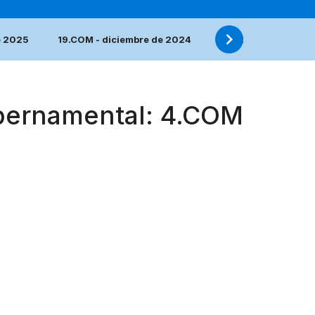
e 2025
19.COM - diciembre de 2024
18.COM - diciembre
ubernamental: 4.COM