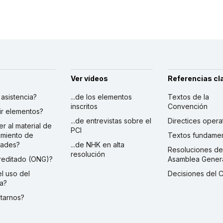
Ver vídeos
Referencias cl
r asistencia?
...de los elementos
Textos de la
inscritos
Convención
ibir elementos?
...de entrevistas sobre el
Directices opera
er al material de
PCI
imiento de
Textos fundamen
dades?
...de NHK en alta
Resoluciones de
resolución
creditado (ONG)?
Asamblea Gener
 el uso del
Decisiones del 
a?
ctarnos?