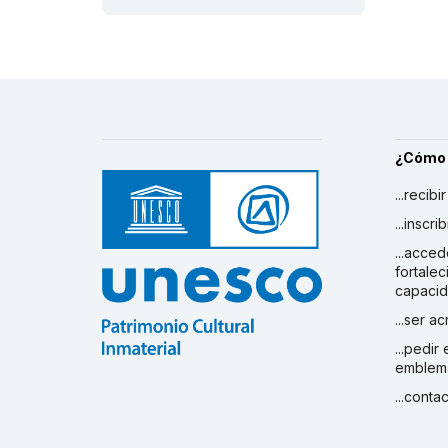
¿Cómo
...recibi
...inscr
...acced
fortalec
capaci
...ser a
...pedir
emblem
...conta