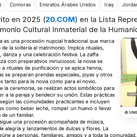
i
Comoras
Emiratos Árabes Unidos
Iraq
Jorda
rito en 2025 (
20.COM
) en la Lista Repr
imonio Cultural Inmaterial de la Human
fa es una procesión nupcial tradicional que marca
 de la soltería al matrimonio. Implica rituales,
, danza y una celebración festiva. La zaffa
za con preparativos minuciosos: la novia se
a rituales de purificación y se aplica henna,
as se preparan prendas especiales, joyas y otros
s tanto para la novia como para el novio.
e la ceremonia, se realizan actos simbólicos para
r a la pareja y bendecir su unión. Estas prácticas
 según las comunidades practicantes e incluyen
es como beber leche, romper un huevo o llevar
© UN
 de un familiar.
sigue una procesión acompañada de música,
de alegría y lanzamientos de dulces y flores. La
eúne a personas, familiares, amigos y a toda la comunidad. 