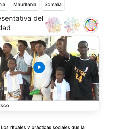
nia
Mauritania
Somalia
esentativa del
idad
play_arrow
ESCO
Los rituales y prácticas sociales que la