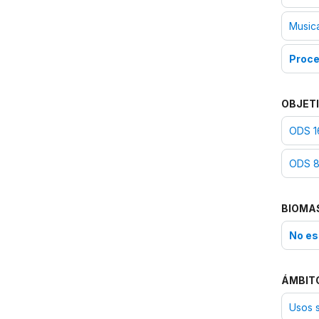
Arabic/English
Inventario del PCI - Somalia:
Musica
English/Somali
Inventario del PCI -
Proce
Mauritania:
French/Arabic
Inventario del PCI - Jordan:
English/Arabic
OBJETI
Inventario del PCI - Iraq:
English/Arabic
ODS 16
Inventario del PCI - United
Arab Emirates:
ODS 8
English/Arabic
Inventario del PCI - Comoros:
French/Comoros
BIOMA
Inventario del PCI - Djibouti:
French/Afar
No es
Inventario del PCI (reporte
periódico) - Somalia:
inglés
Inventario del PCI (reporte
ÁMBIT
periódico) - Mauritania:
francés
Usos s