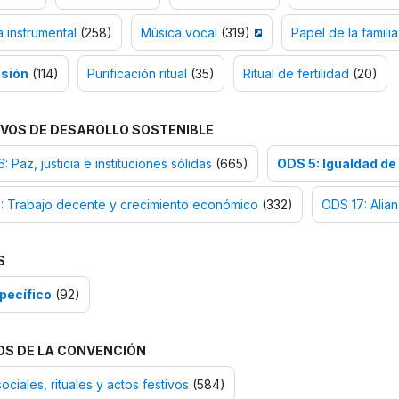
 instrumental
(258)
Música vocal
(319)
Papel de la familia
sión
(114)
Purificación ritual
(35)
Ritual de fertilidad
(20)
VOS DE DESAROLLO SOSTENIBLE
: Paz, justicia e instituciones sólidas
(665)
ODS 5: Igualdad de
: Trabajo decente y crecimiento económico
(332)
ODS 17: Alian
S
pecífico
(92)
OS DE LA CONVENCIÓN
ociales, rituales y actos festivos
(584)