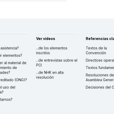
Ver vídeos
Referencias cl
r asistencia?
...de los elementos
Textos de la
inscritos
Convención
ibir elementos?
...de entrevistas sobre el
Directices opera
er al material de
PCI
imiento de
Textos fundamen
dades?
...de NHK en alta
Resoluciones de
resolución
creditado (ONG)?
Asamblea Gener
 el uso del
Decisiones del 
a?
ctarnos?