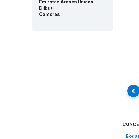
Consentimiento de las
Emiratos Árabes Unidos
comunidades - Iraq - filmed:
Djibuti
Arabic/English
Comoras
Consentimiento de las
comunidades - Iraq:
English/Arabic
Consentimiento de las
comunidades - United
Arabes Emirates:
English/Arabic
Consentimiento de las
comunidades - Comoros:
French/Comoros
Consentimiento de las
comunidades - Djibouti -
filmed:
francés
Consentimiento de las
comunidades - Djibouti:
French/Afar
Consentimiento de las
CONCE
comunidades - United
Arabes Emirates - filmed:
Boda