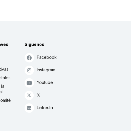
aves
Síguenos
Facebook
tivas
Instagram
tales
Youtube
 la
al
𝕏
Comité
Linkedin