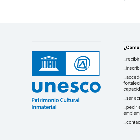
Inventario del PCI (reporte
periódico) - Jordan:
inglés
Inventario del PCI (reporte
periódico) - Iraq:
inglés
Inventario del PCI (reporte
periódico) - United Arab
Emirates:
inglés
¿Cómo
Inventario del PCI (reporte
periódico) - Comoros:
...recibi
francés
Inventario del PCI (reporte
...inscr
periódico) - Djibouti:
...acced
francés
fortalec
capaci
...ser a
...pedir
emblem
...conta