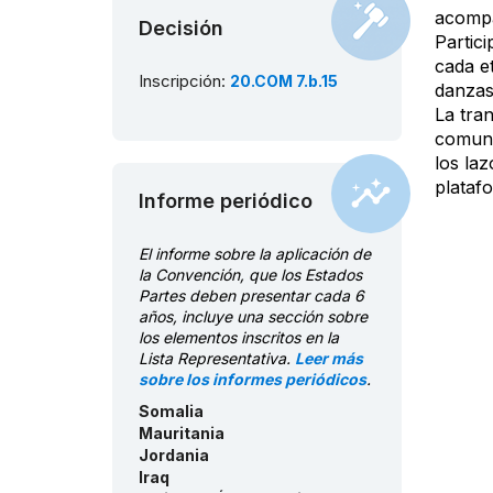
acompa
Communities’ statement
Decisión
Partici
(Criterion R.2) - United Arab
Emirates:
English/Arabic
cada e
Inscripción:
20.COM 7.b.15
Communities’ statement
danzas
(Criterion R.2) - Comoros:
La tran
French/Comoros
comuni
Communities’ statement
los laz
(Criterion R.2) - Djibouti:
platafo
Informe periódico
French/Afar
Consentimiento de las
comunidades - Somalia:
El informe sobre la aplicación de
English/Somali
la Convención, que los Estados
Consentimiento de las
Partes deben presentar cada 6
comunidades - Mauritania:
años, incluye una sección sobre
French/Arabic
los elementos inscritos en la
Lista Representativa.
Leer más
Consentimiento de las
sobre los informes periódicos
.
comunidades - Jordan -
filmed:
Arabic/English
Somalia
Consentimiento de las
Mauritania
comunidades - Jordan:
Jordania
English/Arabic
Iraq