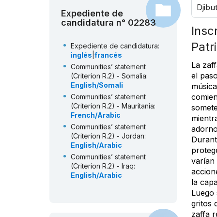
Djibut
Expediente de
candidatura n° 02283
Insc
Patr
Expediente de candidatura:
inglés
|
francés
La zaf
Communities’ statement
el paso
(Criterion R.2) - Somalia:
English/Somali
música
comien
Communities’ statement
(Criterion R.2) - Mauritania:
somete 
French/Arabic
mientr
Communities’ statement
adorno
(Criterion R.2) - Jordan:
Durant
English/Arabic
protege
Communities’ statement
varían
(Criterion R.2) - Iraq:
accion
English/Arabic
la capa
Communities’ statement
Luego 
(Criterion R.2) - United
gritos 
Arabes Emirates - filmed:
zaffa r
Arabic/English