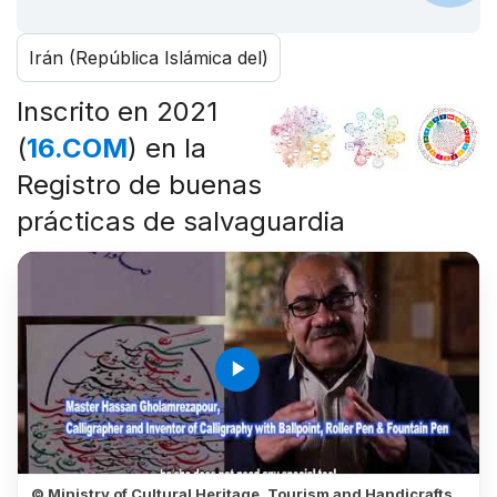
Irán (República Islámica del)
Inscrito en 2021
(
16.COM
) en la
Registro de buenas
prácticas de salvaguardia
play_arrow
© Ministry of Cultural Heritage, Tourism and Handicrafts