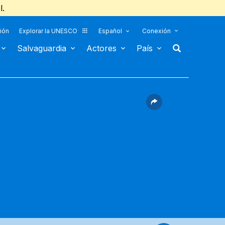
l.
ión
Explorar la UNESCO
Español
Conexión
Salvaguardia
Actores
País
)