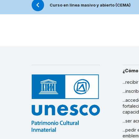
Curso en línea masivo y abierto (CEMA)
¿Cómo
...recibi
...inscr
...acced
fortalec
capaci
...ser a
...pedir
emblem