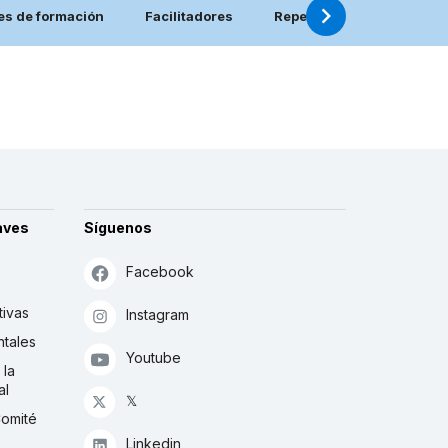
es de formación
Facilitadores
Repertorio de materiales
aves
Síguenos
Facebook
tivas
Instagram
tales
Youtube
 la
al
𝕏
Comité
Linkedin