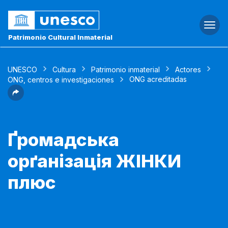
Togg
navi
Patrimonio Cultural Inmaterial
UNESCO
Cultura
Patrimonio inmaterial
Actores
ONG acreditadas
ONG, centros e investigaciones
Ґромадська
орґанізація ЖІНКИ
плюс