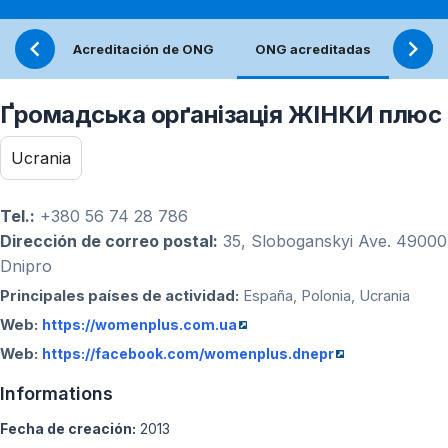
Acreditación de ONG
ONG acreditadas
Refle
Ґромадська орґанізація ЖІНКИ плюс
Ucrania
Tel.:
+380 56 74 28 786
Dirección de correo postal:
35, Sloboganskyi Ave. 49000
Dnipro
Principales países de actividad:
España, Polonia, Ucrania
Web:
https://womenplus.com.ua
Web:
https://facebook.com/womenplus.dnepr
Informations
Fecha de creación:
2013