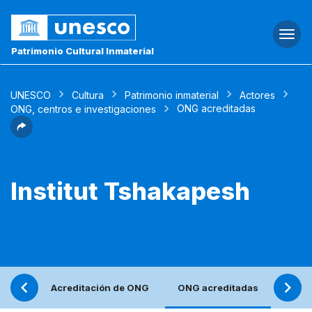
Togg
navi
Patrimonio Cultural Inmaterial
UNESCO
Cultura
Patrimonio inmaterial
Actores
ONG acreditadas
ONG, centros e investigaciones
Institut Tshakapesh
Acreditación de ONG
ONG acreditadas
Refle