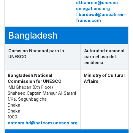
dl.bahrein@unesco-
delegations.org
f.bardawil@ambahrein-
france.com
Bangladesh
Comisión Nacional para la
Autoridad nacional
UNESCO
para el uso del
emblema
Bangladesh National
Ministry of Cultural
Commission for UNESCO
Affairs
IMLI Bhaban (6th Floor)
Shaheed Captain Mansur Ali Sarani
1/Ka, Segunbagicha
Dhaka
Dhaka
1000
natcom.bd@natcom.unesco.org