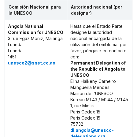
Comisión Nacional para
Autoridad nacional (por
la UNESCO
designar)
Angola National
Hasta que el Estado Parte
Commission for UNESCO
designe la autoridad
3 rue Egaz Moniz, Maianga
nacional encargada de la
Luanda
utilización del emblema, por
Luanda
favor, póngase en contacto
1451
con:
unesco2@snet.co.ao
Permanent Delegation of
the Republic of Angola to
UNESCO
Elina Haikeny Carneiro
Mangueira Mendes
Maison de l'UNESCO
Bureau M1.43 / M1.44 / M1.45
1, rue Miollis
Paris Cedex 15
Paris Cedex 15
75732
dl.angola@unesco-
delegations.org