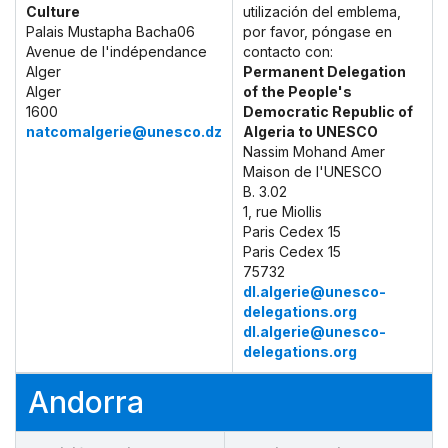
Culture
utilización del emblema,
Palais Mustapha Bacha06
por favor, póngase en
Avenue de l'indépendance
contacto con:
Alger
Permanent Delegation
Alger
of the People's
1600
Democratic Republic of
natcomalgerie@unesco.dz
Algeria to UNESCO
Nassim Mohand Amer
Maison de l'UNESCO
B. 3.02
1, rue Miollis
Paris Cedex 15
Paris Cedex 15
75732
dl.algerie@unesco-
delegations.org
dl.algerie@unesco-
delegations.org
Andorra