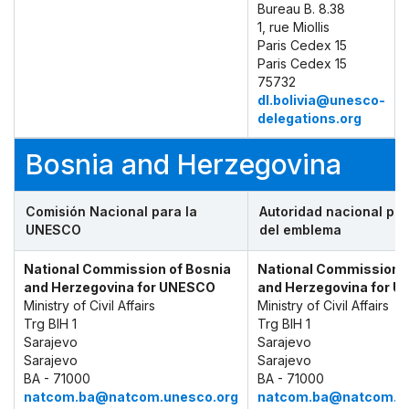
Bureau B. 8.38
1, rue Miollis
Paris Cedex 15
Paris Cedex 15
75732
dl.bolivia@unesco-
delegations.org
Bosnia and Herzegovina
Comisión Nacional para la
Autoridad nacional par
UNESCO
del emblema
National Commission of Bosnia
National Commission o
and Herzegovina for UNESCO
and Herzegovina for 
Ministry of Civil Affairs
Ministry of Civil Affairs
Trg BIH 1
Trg BIH 1
Sarajevo
Sarajevo
Sarajevo
Sarajevo
BA - 71000
BA - 71000
natcom.ba@natcom.unesco.org
natcom.ba@natcom.un