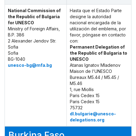
National Commission of
Hasta que el Estado Parte
the Republic of Bulgaria
designe la autoridad
for UNESCO
nacional encargada de la
Ministry of Foreign Affairs,
utilización del emblema, por
B.P. 386
favor, póngase en contacto
2 Alexander Jendov Str.
con:
Sofia
Permanent Delegation of
Sofia
the Republic of Bulgaria to
BG-1040
UNESCO
unesco-bg@mfa.bg
Atanas Ignatov Mladenov
Maison de l'UNESCO
Bureaux M5.44 / M5.45 /
M5.46
1, rue Miollis
Paris Cedex 15
Paris Cedex 15
75732
dl.bulgarie@unesco-
delegations.org
Burkina Faso