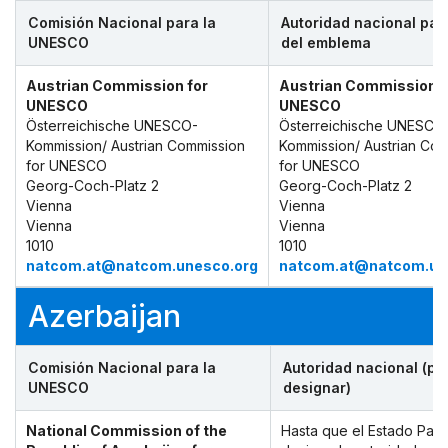
Comisión Nacional para la
Autoridad nacional par
UNESCO
del emblema
Austrian Commission for
Austrian Commission f
UNESCO
UNESCO
Österreichische UNESCO-
Österreichische UNESCO
Kommission/ Austrian Commission
Kommission/ Austrian Co
for UNESCO
for UNESCO
Georg-Coch-Platz 2
Georg-Coch-Platz 2
Vienna
Vienna
Vienna
Vienna
1010
1010
natcom.at@natcom.unesco.org
natcom.at@natcom.un
Azerbaijan
Comisión Nacional para la
Autoridad nacional (po
UNESCO
designar)
National Commission of the
Hasta que el Estado Part