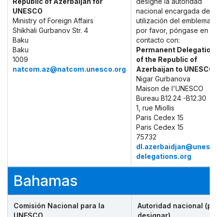
Republic of Azerbaijan for
designe la autoridad
UNESCO
nacional encargada de l
Ministry of Foreign Affairs
utilización del emblema,
Shikhali Gurbanov Str. 4
por favor, póngase en
Baku
contacto con:
Baku
Permanent Delegation
1009
of the Republic of
natcom.az@natcom.unesco.org
Azerbaijan to UNESCO
Nigar Gurbanova
Maison de l'UNESCO
Bureau B12.24 -B12.30
1, rue Miollis
Paris Cedex 15
Paris Cedex 15
75732
dl.azerbaidjan@unesc
delegations.org
Bahamas
Comisión Nacional para la
Autoridad nacional (po
UNESCO
designar)