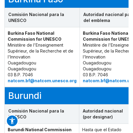
Comisión Nacional para la
Autoridad nacional par
UNESCO
del emblema
Burkina Faso National
Burkina Faso National
Commission for UNESCO
Commission for UNES
Ministère de l'Enseignement
Ministère de l'Enseignem
Supérieur, de la Recherche et de
Supérieur, de la Recherc
l'Innovation
l'Innovation
Ouagadougou
Ouagadougou
Ouagadougou
Ouagadougou
03 B.P. 7046
03 B.P. 7046
natcom.bf@natcom.unesco.org
natcom.bf@natcom.un
Burundi
Comisión Nacional para la
Autoridad nacional
UNESCO
(por designar)
Burundi National Commission
Hasta que el Estado