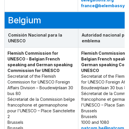
france@belembassy.o
Belgium
Comisión Nacional para la
Autoridad nacional par
UNESCO
emblema
Flemish Commission for
Flemish Commission f
UNESCO - Belgian French
Belgian French speaki
speaking and German speaking
German speaking Comm
Commission for UNESCO
UNESCO
Secretariat of the Flemish
Secretariat of the Flemi
Commission for UNESCO Foreign
for UNESCO Foreign Affai
Affairs Division – Boudewijnlaan 30
Boudewijnlaan 30 bus 8
bus 80
Sécretariat de la Commis
Sécretariat de la Commission belge
francophone et german
francophone et germanophone
l'UNESCO – Place Saincte
pour l'UNESCO – Place Sainctelette
Brussels
2
Brussels
Brussels
1000 and 1080
Brussels
natcom.be@natcom.un