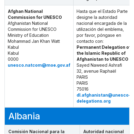
Afghan National
Hasta que el Estado Parte
Commission for UNESCO
designe la autoridad
Afghanistan National
nacional encargada de la
Commission for UNESCO
utilización del emblema,
Ministry of Education
por favor, póngase en
Mohammad Jan Khan Watt
contacto con:
Kabul
Permanent Delegation of
Kabul
the Islamic Republic of
0000
Afghanistan to UNESCO
unesco.natcom@moe.gov.af
Sayed Naweed Ashrafi
32, avenue Raphaël
PARIS
PARIS
75016
dl.afghanistan@unesco-
delegations.org
Albania
Comisión Nacional para la
Autoridad nacional