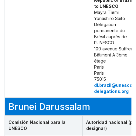
Republic of Brazil
to UNESCO
Mayra Tiemi
Yonashiro Saito
Délégation
permanente du
Brésil auprès de
l'UNESCO
100 avenue Suffren
Bâtiment A 3ème
étage
Paris
Paris
75015
dl.brazil@unesco-
delegations.org
Brunei Darussalam
Comisión Nacional para la
Autoridad nacional (po
UNESCO
designar)