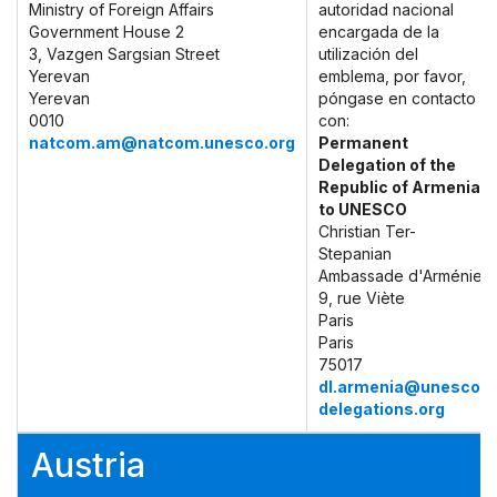
Ministry of Foreign Affairs
autoridad nacional
Government House 2
encargada de la
3, Vazgen Sargsian Street
utilización del
Yerevan
emblema, por favor,
Yerevan
póngase en contacto
0010
con:
natcom.am@natcom.unesco.org
Permanent
Delegation of the
Republic of Armenia
to UNESCO
Christian Ter-
Stepanian
Ambassade d'Arménie
9, rue Viète
Paris
Paris
75017
dl.armenia@unesco-
delegations.org
Austria