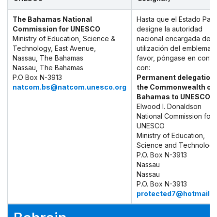
The Bahamas National
Hasta que el Estado Part
Commission for UNESCO
designe la autoridad
Ministry of Education, Science &
nacional encargada de l
Technology, East Avenue,
utilización del emblema, 
Nassau, The Bahamas
favor, póngase en conta
Nassau, The Bahamas
con:
P.O Box N-3913
Permanent delegation 
natcom.bs@natcom.unesco.org
the Commonwealth of 
Bahamas to UNESCO
Elwood l. Donaldson
National Commission for
UNESCO
Ministry of Education,
Science and Technolog
P.O. Box N-3913
Nassau
Nassau
P.O. Box N-3913
protected7@hotmail.