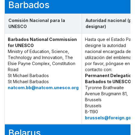
Barbados
Comisión Nacional para la
Autoridad nacional (po
UNESCO
designar)
Barbados National Commission
Hasta que el Estado Part
for UNESCO
designe la autoridad
Ministry of Education, Science,
nacional encargada de l
Technology and Innovation, The
utilización del emblema,
Elsie Payne Complex, Constitution
por favor, póngase en
Road
contacto con:
St Michael Barbados
Permanent Delegation 
St Michael Barbados
Barbados to UNESCO
natcom.bb@natcom.unesco.org
Tyronne Brathwaite
Avenue Brugmann 81,
Brussels
Brussels
B-1190
brussels@foreign.gov
Belarus