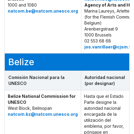
1000 and 1080
Agency of Arts and He
natcom.be@natcom.unesco.org
Marina Laureys, Arlette 
(for the Flemish Communi
Belgium)
Arenbergstraat 9
1000 Brussels
02 553 68 68
jos.vanrillaer@cjsm.v
Belize
Comisión Nacional para la
Autoridad nacional
UNESCO
(por designar)
Belize National Commission for
Hasta que el Estado
UNESCO
Parte designe la
West Block, Belmopan
autoridad nacional
natcom.bz@natcom.unesco.org
encargada de la
utilización del
emblema, por favor,
póngase en