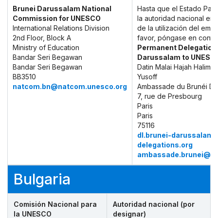
Brunei Darussalam National
Hasta que el Estado Par
Commission for UNESCO
la autoridad nacional en
International Relations Division
de la utilización del emb
2nd Floor, Block A
favor, póngase en conta
Ministry of Education
Permanent Delegation 
Bandar Seri Begawan
Darussalam to UNESC
Bandar Seri Begawan
Datin Malai Hajah Halimah
BB3510
Yusoff
natcom.bn@natcom.unesco.org
Ambassade du Brunéi Da
7, rue de Presbourg
Paris
Paris
75116
dl.brunei-darussala
delegations.org
ambassade.brunei@wa
Bulgaria
Comisión Nacional para
Autoridad nacional (por
la UNESCO
designar)