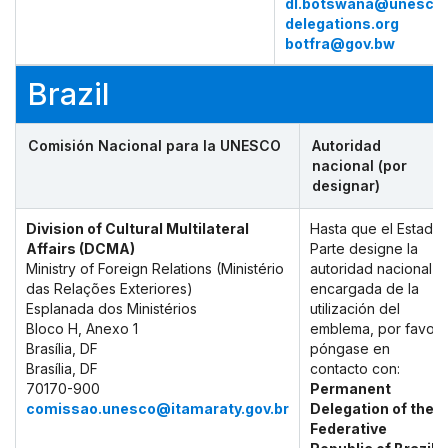
dl.botswana@unesco
delegations.org
botfra@gov.bw
Brazil
Comisión Nacional para la UNESCO
Autoridad
nacional (por
designar)
Division of Cultural Multilateral
Hasta que el Estado
Affairs (DCMA)
Parte designe la
Ministry of Foreign Relations (Ministério
autoridad nacional
das Relações Exteriores)
encargada de la
Esplanada dos Ministérios
utilización del
Bloco H, Anexo 1
emblema, por favor,
Brasília, DF
póngase en
Brasília, DF
contacto con:
70170-900
Permanent
comissao.unesco@itamaraty.gov.br
Delegation of the
Federative