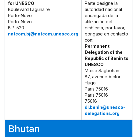
for UNESCO
Parte designe la
Boulevard Lagunaire
autoridad nacional
Porto-Novo
encargada de la
Porto-Novo
utilización del
B.P. 520
emblema, por favor,
natcom.bj@natcom.unesco.org
póngase en contacto
con:
Permanent
Delegation of the
Republic of Benin to
UNESCO
Moïse Sagbohan
87, avenue Victor
Hugo
Paris 75016
Paris 75016
75016
dl.benin@unesco-
delegations.org
Bhutan