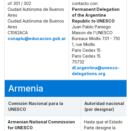
of. 301 / 302
contacto con:
Ciudad Autónoma de Buenos
Permanent Delegation
Aires
of the Argentine
Ciudad Autónoma de Buenos
Republic to UNESCO
Aires
Juan Pablo Paniego
C1062ACA
Maison de l'UNESCO
conaplu@educacion.gob.ar
Bureaux Miollis 7.01 - 7.10
1, rue Miollis
Paris Cedex 15
Paris Cedex 15
75732
dl.argentina@unesco-
delegations.org
Armenia
Comisión Nacional para la
Autoridad nacional
UNESCO
(por designar)
Armenian National Commission
Hasta que el Estado
for UNESCO
Parte designe la