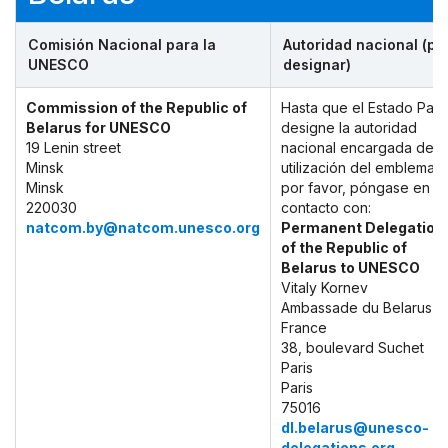
Comisión Nacional para la
Autoridad nacional (po
UNESCO
designar)
Commission of the Republic of
Hasta que el Estado Part
Belarus for UNESCO
designe la autoridad
19 Lenin street
nacional encargada de l
Minsk
utilización del emblema,
Minsk
por favor, póngase en
220030
contacto con:
natcom.by@natcom.unesco.org
Permanent Delegation
of the Republic of
Belarus to UNESCO
Vitaly Kornev
Ambassade du Belarus e
France
38, boulevard Suchet
Paris
Paris
75016
dl.belarus@unesco-
delegations.org