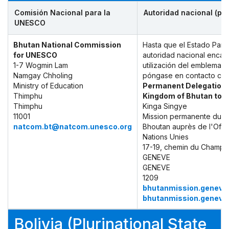
Comisión Nacional para la
Autoridad nacional (po
UNESCO
Bhutan National Commission
Hasta que el Estado Part
for UNESCO
autoridad nacional encar
1-7 Wogmin Lam
utilización del emblema, p
Namgay Chholing
póngase en contacto con
Ministry of Education
Permanent Delegation 
Thimphu
Kingdom of Bhutan to
Thimphu
Kinga Singye
11001
Mission permanente du 
natcom.bt@natcom.unesco.org
Bhoutan auprès de l'Offi
Nations Unies
17-19, chemin du Champ d
GENEVE
GENEVE
1209
bhutanmission.geneva
bhutanmission.geneva
Bolivia (Plurinational State