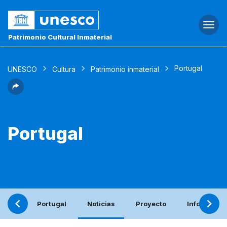
Togg
navi
Patrimonio Cultural Inmaterial
Portugal
UNESCO
Cultura
Patrimonio inmaterial
Portugal
Portugal
Noticias
Proyecto
Informe per