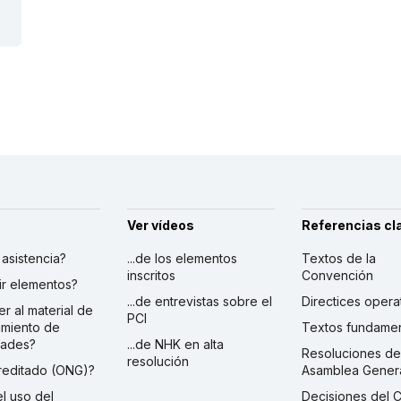
Ver vídeos
Referencias cl
r asistencia?
...de los elementos
Textos de la
inscritos
Convención
ibir elementos?
...de entrevistas sobre el
Directices opera
er al material de
PCI
imiento de
Textos fundamen
dades?
...de NHK en alta
Resoluciones de
resolución
creditado (ONG)?
Asamblea Gener
 el uso del
Decisiones del 