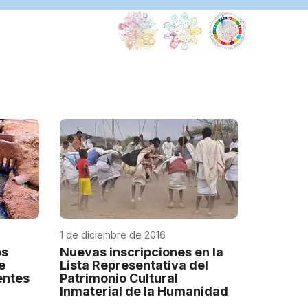
Centro(s
de
categorí
2
Centro
Regional
de
Investiga
para
la
Salvaguar
del
Patrimoni
1 de diciembre de 2016
Cultural
Inmaterial
os
Nuevas inscripciones en la
e
Lista Representativa del
en
entes
Patrimonio Cultural
Asia
Inmaterial de la Humanidad
Occidenta