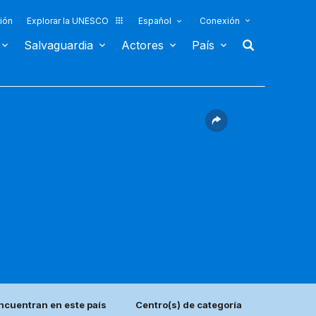
ión
Explorar la UNESCO
Español
Conexión
Salvaguardia
Actores
País
ncuentran en este país
Centro(s) de categoría 2