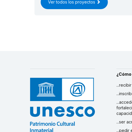
Ver todos los proyectos
¿Cómo
...recibi
...inscr
...acced
fortalec
capaci
...ser a
...pedir