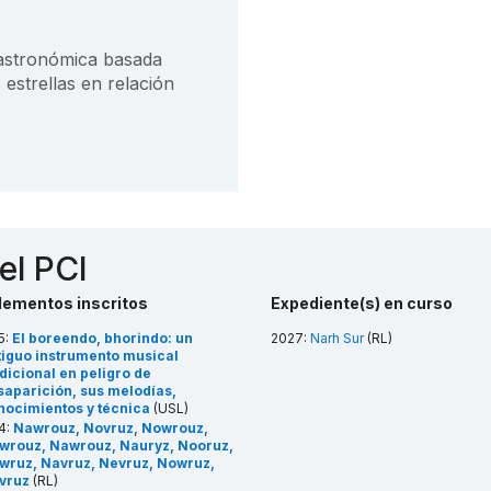
 astronómica basada
 estrellas en relación
el PCI
lementos inscritos
Expediente(s) en curso
5:
El boreendo, bhorindo: un
2027:
Narh Sur
(RL)
tiguo instrumento musical
dicional en peligro de
saparición, sus melodías,
nocimientos y técnica
(USL)
4:
Nawrouz, Novruz, Nowrouz,
wrouz, Nawrouz, Nauryz, Nooruz,
wruz, Navruz, Nevruz, Nowruz,
vruz
(RL)