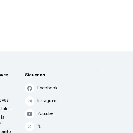
aves
Síguenos
Facebook
tivas
Instagram
tales
Youtube
 la
al
𝕏
Comité