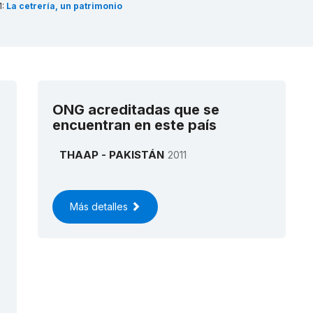
1:
La cetrería, un patrimonio
mano vivo
(RL)
8:
Suri Jagek, práctica
teorológica y astronómica
ada en la observación del sol, la
a y las estrellas en relación con
topografía local
(USL)
ONG acreditadas que se
encuentran en este país
THAAP - PAKISTÁN
2011
Más detalles