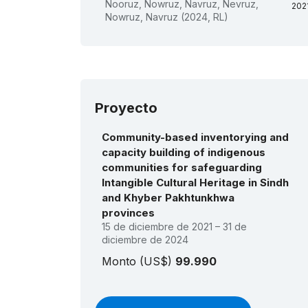
Nooruz, Nowruz, Navruz, Nevruz,
202
Nowruz, Navruz (2024, RL)
hu
201
me
bas
lun
la 
Proyecto
Community-based inventorying and
capacity building of indigenous
communities for safeguarding
Intangible Cultural Heritage in Sindh
and Khyber Pakhtunkhwa
provinces
15 de diciembre de 2021 – 31 de
diciembre de 2024
Monto (US$)
99.990