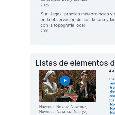
2025
____
Suri Jagek, práctica meteorológica y
en la observación del sol, la luna y las
con la topografía local
2018
____
Más detalles
Listas de elementos d
4 e
202
play_arrow
an
tra
de
co
202
No
Nawrouz, Novruz, Nowrouz,
No
Nowrouz, Nawrouz, Nauryz,
Na