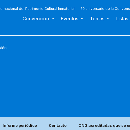
ternacional del Patrimonio Cultural Inmaterial
20 aniversario de la Convenc
Convención
Eventos
Temas
Listas
stán
Informe periódico
Contacto
ONG acreditadas que se e