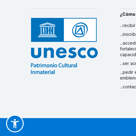
¿Cómo
...recibi
...inscr
...acced
fortalec
capaci
...ser a
...pedir
emblem
...conta