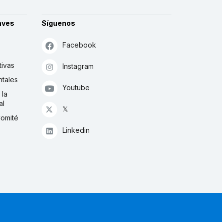
aves
Síguenos
Facebook
tivas
Instagram
tales
Youtube
 la
al
𝕏
Comité
Linkedin