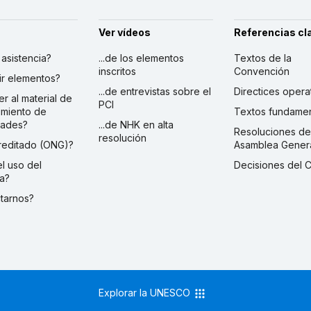
Ver vídeos
Referencias cl
r asistencia?
...de los elementos
Textos de la
inscritos
Convención
ibir elementos?
...de entrevistas sobre el
Directices opera
er al material de
PCI
imiento de
Textos fundamen
dades?
...de NHK en alta
Resoluciones de
resolución
creditado (ONG)?
Asamblea Gener
 el uso del
Decisiones del 
a?
ctarnos?
Explorar la UNESCO