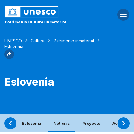
Togg
navi
Patrimonio Cultural Inmaterial
UNESCO
Cultura
Patrimonio inmaterial
Eslovenia
Eslovenia
Eslovenia
Noticias
Proyecto
Actividade