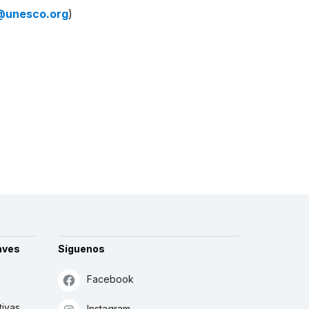
@unesco.org
)
aves
Síguenos
Facebook
tivas
Instagram