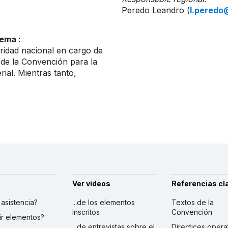
Peredo Leandro (
l.peredo
ema :
ridad nacional en cargo de
 de la Convención para la
ial. Mientras tanto,
.
Ver vídeos
Referencias cl
r asistencia?
...de los elementos
Textos de la
inscritos
Convención
ibir elementos?
...de entrevistas sobre el
Directices opera