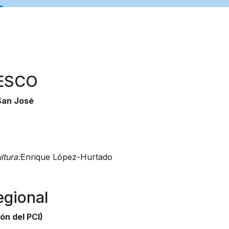
NESCO
San José
tura:
Enrique López-Hurtado
egional
ón del PCI)