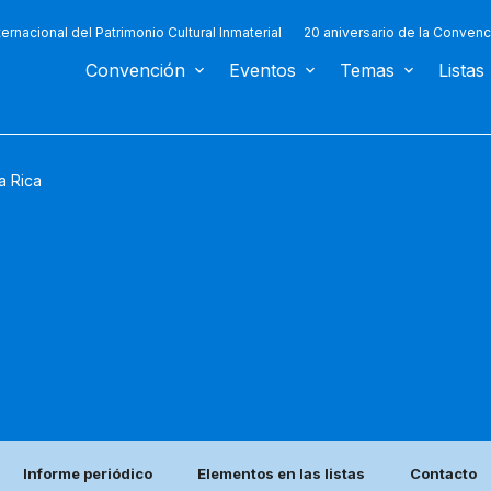
ternacional del Patrimonio Cultural Inmaterial
20 aniversario de la Convenc
Convención
Eventos
Temas
Listas
a Rica
Informe periódico
Elementos en las listas
Contacto