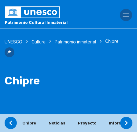
Togg
navi
Patrimonio Cultural Inmaterial
Chipre
UNESCO
Cultura
Patrimonio inmaterial
Chipre
Chipre
Noticias
Proyecto
Informe perió