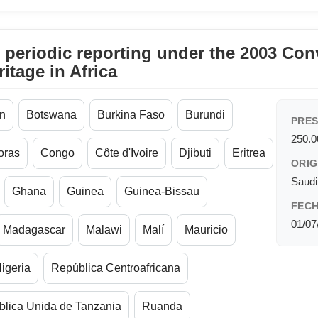
r periodic reporting under the 2003 Con
ritage in Africa
n
Botswana
Burkina Faso
Burundi
PRES
250.
oras
Congo
Côte d'Ivoire
Djibuti
Eritrea
ORIG
Saudi
Ghana
Guinea
Guinea-Bissau
FECH
01/07
Madagascar
Malawi
Malí
Mauricio
igeria
República Centroafricana
lica Unida de Tanzania
Ruanda