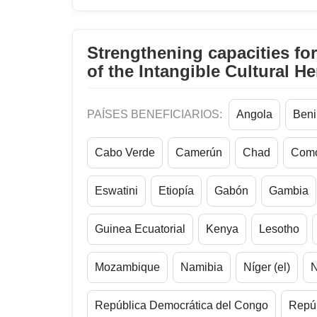
Strengthening capacities fo
of the Intangible Cultural He
PAÍSES BENEFICIARIOS:
Angola
Beni
Cabo Verde
Camerún
Chad
Com
Eswatini
Etiopía
Gabón
Gambia
Guinea Ecuatorial
Kenya
Lesotho
Mozambique
Namibia
Níger (el)
N
República Democrática del Congo
Repúb