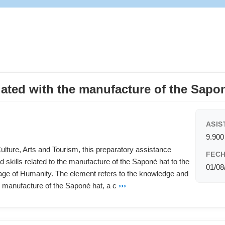
ated with the manufacture of the Sapo
ASIS
9.90
lture, Arts and Tourism, this preparatory assistance
FECH
skills related to the manufacture of the Saponé hat to the
01/08
itage of Humanity. The element refers to the knowledge and
d manufacture of the Saponé hat, a c
›››