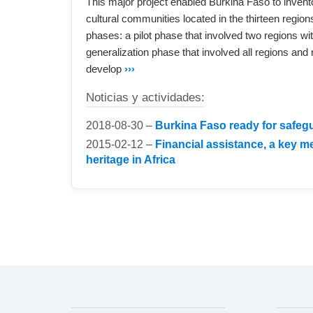
This major project enabled Burkina Faso to invento
cultural communities located in the thirteen regio
phases: a pilot phase that involved two regions w
generalization phase that involved all regions and 
develop
›››
Noticias y actividades:
2018-08-30 –
Burkina Faso ready for safegu
2015-02-12 –
Financial assistance, a key m
heritage in Africa