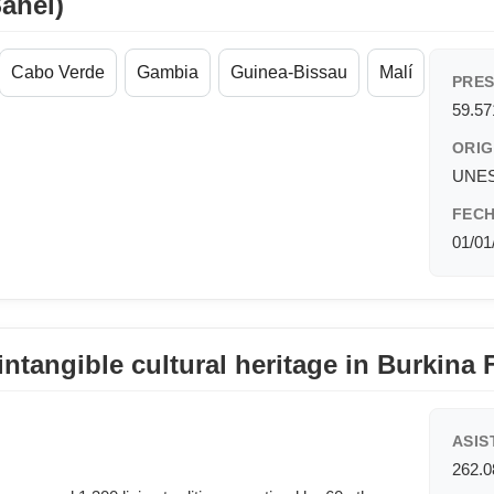
Sahel)
Cabo Verde
Gambia
Guinea-Bissau
Malí
PRES
59.5
ORIG
UNESC
FECH
01/01
ntangible cultural heritage in Burkina 
ASIS
262.