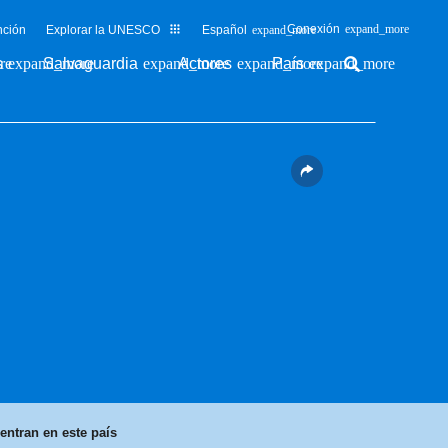
Conexión
nción
Explorar la UNESCO
Español
s
Salvaguardia
Actores
País
ntran en este país