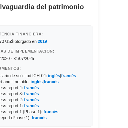
alvaguardia del patrimonio
TENCIA FINANCIERA:
770 US$
otorgado en
2019
AS DE IMPLEMENTACIÓN:
/2020 - 31/07/2025
UMENTOS:
lario de solicitud ICH-04:
inglés
|
francés
t and timetable:
inglés
|
francés
ess report 4:
francés
ess report 3:
francés
ess report 2:
francés
ess report 1:
francés
ess report 1 (Phase 1):
francés
 report (Phase 1):
francés