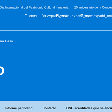
Día Internacional del Patrimonio Cultural Inmaterial
20 aniversario de la Conve
Convención
Eventos
Temas
Lista
ina Faso
o
Informe periódico
Contacto
ONG acreditadas que se encue