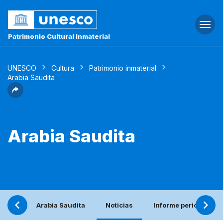
Togg
navi
Patrimonio Cultural Inmaterial
UNESCO
Cultura
Patrimonio inmaterial
Arabia Saudita
Arabia Saudita
Arabia Saudita
Noticias
Informe periódico