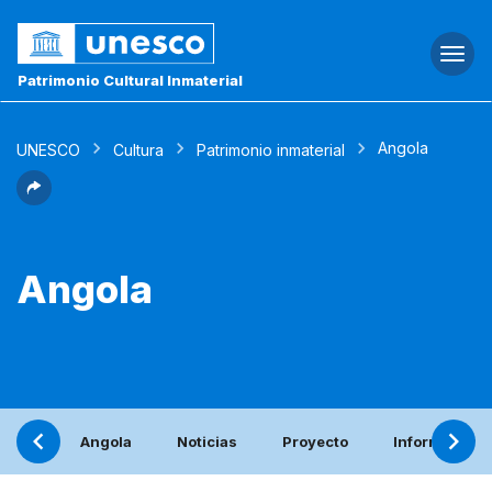
Togg
navi
Patrimonio Cultural Inmaterial
Angola
UNESCO
Cultura
Patrimonio inmaterial
Angola
Angola
Noticias
Proyecto
Informe peri