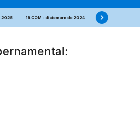
e 2025
19.COM - diciembre de 2024
18.COM - diciembre
bernamental: