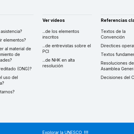
Ver vídeos
Referencias cl
r asistencia?
...de los elementos
Textos de la
inscritos
Convención
ibir elementos?
...de entrevistas sobre el
Directices opera
er al material de
PCI
imiento de
Textos fundamen
dades?
...de NHK en alta
Resoluciones de
resolución
creditado (ONG)?
Asamblea Gener
 el uso del
Decisiones del 
a?
ctarnos?
Explorar la UNESCO