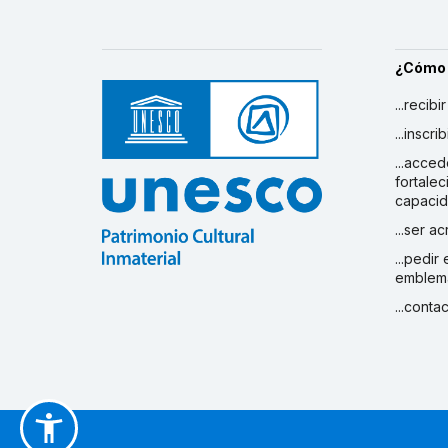
¿Cómo
...recibi
...inscr
...acced
fortalec
capaci
...ser a
...pedir
emblem
...conta