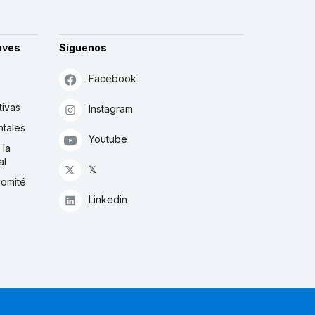
aves
Síguenos
Facebook
tivas
Instagram
tales
Youtube
 la
al
𝕏
Comité
Linkedin