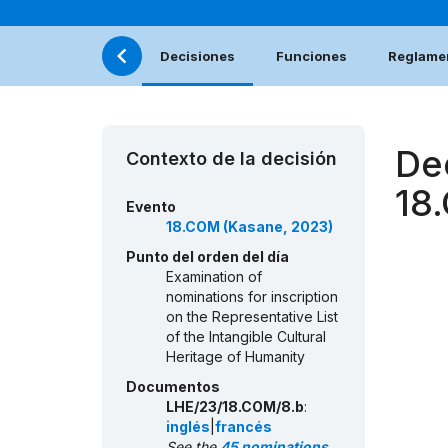
Decisiones
Funciones
Reglamen
De
Contexto de la decisión
18
Evento
18.COM (Kasane, 2023)
Punto del orden del día
Examination of
nominations for inscription
on the Representative List
of the Intangible Cultural
Heritage of Humanity
Documentos
LHE/23/18.COM/8.b
:
inglés
|
francés
See the
45 nominations