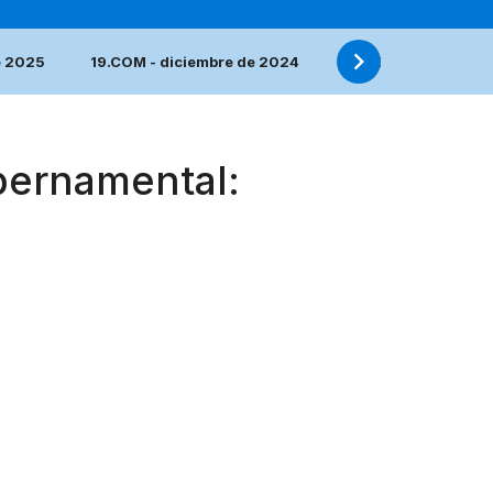
e 2025
19.COM - diciembre de 2024
18.COM - diciembre
bernamental: