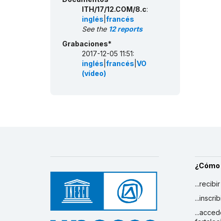
ITH/17/12.COM/8.c
:
inglés
|
francés
See the
12 reports
Grabaciones*
2017-12-05 11:51:
inglés
|
francés
|
VO
(vídeo)
¿Cómo
...recibi
...inscr
...acced