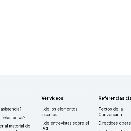
Ver vídeos
Referencias cl
r asistencia?
...de los elementos
Textos de la
inscritos
Convención
ibir elementos?
...de entrevistas sobre el
Directices opera
er al material de
PCI