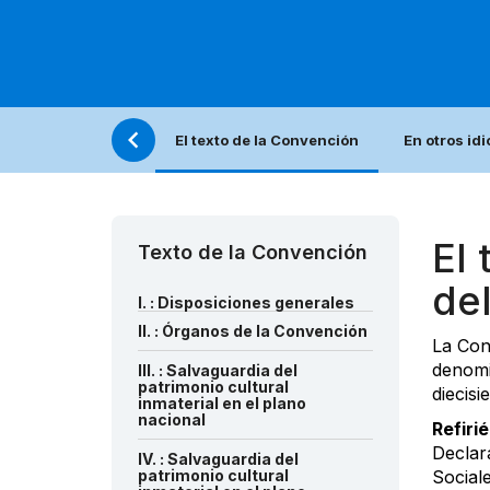
El texto de la Convención
En otros id
El 
Texto de la Convención
del
I. : Disposiciones generales
II. : Órganos de la Convención
La Con
denomi
III. : Salvaguardia del
patrimonio cultural
diecisi
inmaterial en el plano
nacional
Refiri
Declar
IV. : Salvaguardia del
patrimonio cultural
Sociale