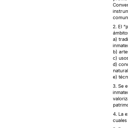
Conven
instru
comuni
2. El “
ámbitos
a) trad
inmater
b) arte
c) usos
d) con
natural
e) técn
3. Se e
inmate
valoriz
patrimo
4. La 
cuales 