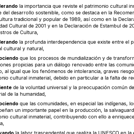
derando
la importancia que reviste el patrimonio cultural inm
e del desarrollo sostenible, como se destaca en la Recom
cultura tradicional y popular de 1989, así como en la Decl
idad Cultural de 2001 y en la Declaración de Estambul de
stros de Cultura,
derando
la profunda interdependencia que existe entre el pa
l cultural y natural,
ociendo
que los procesos de mundialización y de transform
iones propicias para un diálogo renovado entre las comuni
, al igual que los fenómenos de intolerancia, graves riesgo
nio cultural inmaterial, debido en particular a la falta de 
iente
de la voluntad universal y la preocupación común de 
rial de la humanidad,
ociendo
que las comunidades, en especial las indígenas, lo
eñan un importante papel en la producción, la salvaguardia
nio cultural inmaterial, contribuyendo con ello a enriquecer 
a,
vando
la labor trascendental que realiza la UNESCO en la