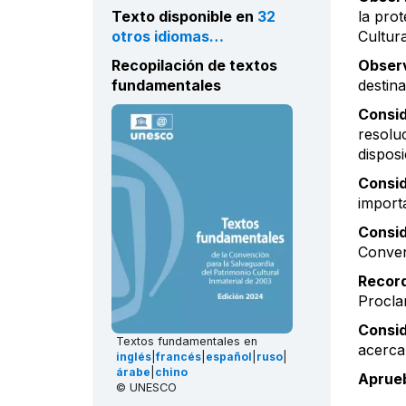
Texto disponible en
32
la prot
otros idiomas…
Cultura
Recopilación de textos
Obser
fundamentales
destina
Consi
resolu
disposi
Consi
importa
Consi
Conven
Recor
Procla
Consi
Textos fundamentales en
acerca
inglés
|
francés
|
español
|
ruso
|
árabe
|
chino
Aprue
© UNESCO