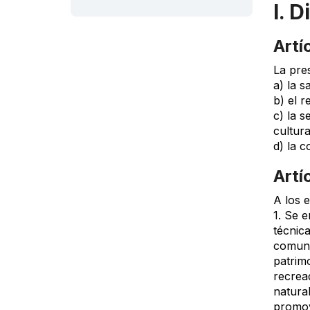
I. 
Artí
La pres
a) la s
b) el r
c) la s
cultura
d) la c
Artí
A los 
1. Se e
técnica
comuni
patrimo
recrea
natural
promove