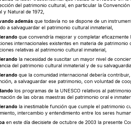
ección del patrimonio cultural, en particular la Convención
l y Natural de 1972,
vando además
que todavía no se dispone de un instrumento
do a salvaguardar el patrimonio cultural inmaterial,
derando
que convendría mejorar y completar eficazmente 
ciones internacionales existentes en materia de patrimonio 
ciones relativas al patrimonio cultural inmaterial,
derando
la necesidad de suscitar un mayor nivel de concien
ncia del patrimonio cultural inmaterial y de su salvaguardia
derando
que la comunidad internacional debería contribuir,
ción, a salvaguardar ese patrimonio, con voluntad de co
dando
los programas de la UNESCO relativos al patrimonio cu
mación de las obras maestras del patrimonio oral e inmater
derando
la inestimable función que cumple el patrimonio cu
miento, intercambio y entendimiento entre los seres huma
ba
en este día diecisiete de octubre de 2003 la presente C