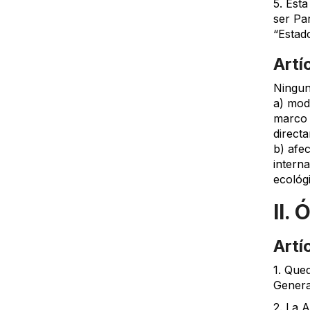
5. Est
ser Par
“Estado
Artí
Ningun
a) modi
marco 
direct
b) afe
interna
ecológ
II.
Artí
1. Que
Genera
2. La 