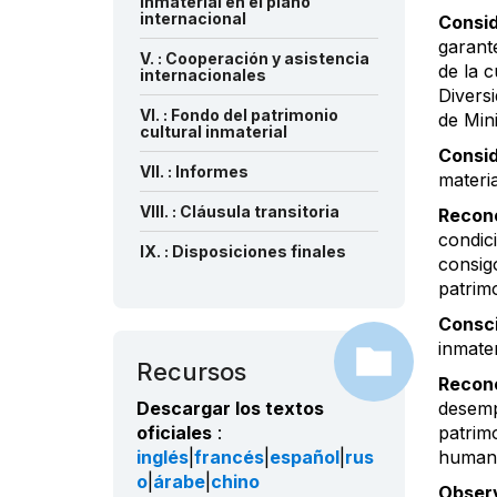
inmaterial en el plano
internacional
Consi
garant
V. : Cooperación y asistencia
de la 
internacionales
Divers
VI. : Fondo del patrimonio
de Mini
cultural inmaterial
Consi
VII. : Informes
materia
VIII. : Cláusula transitoria
Recon
condic
IX. : Disposiciones finales
consigo
patrimo
Consc
inmate
Recursos
Recon
Descargar los textos
desemp
oficiales
:
patrimo
inglés
|
francés
|
español
|
rus
human
o
|
árabe
|
chino
Obser