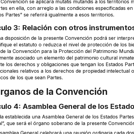
a Convención se aplicará mutatis mutandis a los territorios
tes en ella, con arreglo a las condiciones especificadas en
s Partes” se referirá igualmente a esos territorios.
culo 3: Relación con otros instrumento
a disposición de la presente Convención podrá ser interpr
fique el estatuto o reduzca el nivel de protección de los b
de la Convención para la Protección del Patrimonio Mundial
amente asociado un elemento del patrimonio cultural inmater
cte los derechos y obligaciones que tengan los Estados Part
cionales relativos a los derechos de propiedad intelectual o 
icos de los que sean Partes.
 Órganos de la Convención
culo 4: Asamblea General de los Estad
da establecida una Asamblea General de los Estados Parte
l”, que será el órgano soberano de la presente Convenció
Asamblea General celebrará una reunión ordinaria cada dos