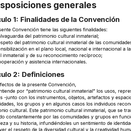
Disposiciones generales
culo 1: Finalidades de la Convención
ente Convención tiene las siguientes finalidades:
alvaguardia del patrimonio cultural inmaterial;
espeto del patrimonio cultural inmaterial de las comunidades
ensibilización en el plano local, nacional e internacional a 
l inmaterial y de su reconocimiento recíproco;
ooperación y asistencia internacionales.
culo 2: Definiciones
efectos de la presente Convención,
ntiende por “patrimonio cultural inmaterial” los usos, rep
s -junto con los instrumentos, objetos, artefactos y espaci
dades, los grupos y en algunos casos los individuos reco
nio cultural. Este patrimonio cultural inmaterial, que se t
do constantemente por las comunidades y grupos en funció
eza y su historia, infundiéndoles un sentimiento de identid
r el respeto de la diversidad cultural y la creatividad hum