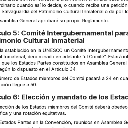
rdinario cuando así lo decida, o cuando reciba una petición
 Salvaguardia del Patrimonio Cultural Inmaterial o de por l
Asamblea General aprobará su propio Reglamento.
culo 5: Comité Intergubernamental para
imonio Cultural Inmaterial
da establecido en la UNESCO un Comité Intergubernamental
al Inmaterial, denominado en adelante “el Comité”. Estará i
, que los Estados Partes constituidos en Asamblea General 
egún lo dispuesto en el Artículo 34.
número de Estados miembros del Comité pasará a 24 en cua
ción llegue a 50.
culo 6: Elección y mandato de los Est
elección de los Estados miembros del Comité deberá obedecer
ica y una rotación equitativas.
 Estados Partes en la Convención, reunidos en Asamblea Ge