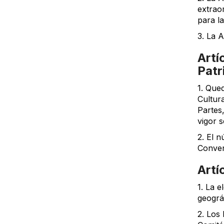
extrao
para la
3. La 
Artí
Patr
1. Que
Cultur
Partes
vigor s
2. El 
Conven
Artí
1. La 
geográf
2. Los