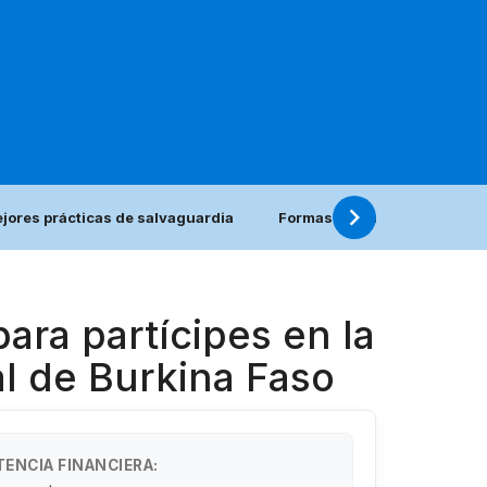
jores prácticas de salvaguardia
Formas más sencillas para i
ara partícipes en la
al de Burkina Faso
TENCIA FINANCIERA: