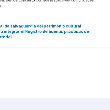
trabajen de concierto con sus respectivas comunidades
l.
l de salvaguardia del patrimonio cultural
a integrar el Registro de buenas prácticas de
terial