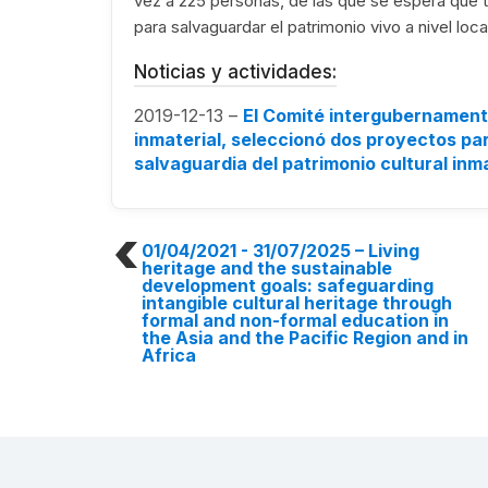
vez a 225 personas, de las que se espera que 
para salvaguardar el patrimonio vivo a nivel loca
Noticias y actividades:
2019-12-13 –
El Comité intergubernamenta
inmaterial, seleccionó dos proyectos par
salvaguardia del patrimonio cultural inma
01/04/2021 - 31/07/2025
– Living
heritage and the sustainable
development goals: safeguarding
intangible cultural heritage through
formal and non-formal education in
the Asia and the Pacific Region and in
Africa