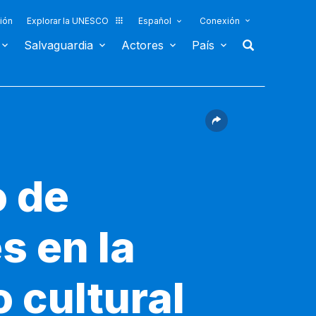
ión
Explorar la UNESCO
Español
Conexión
Salvaguardia
Actores
País
o de
s en la
 cultural