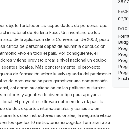
387.
FECH
07/10
or objeto fortalecer las capacidades de personas que
DOC
ural inmaterial de Burkina Faso. Un inventario de los
Formu
 marco de la aplicación de la Convención de 2003, puso
Budge
asa crítica de personal capaz de asumir la conducción
Progr
trimonio vivo en todo el país. Por consiguiente, el
Progr
ores y tiene previsto crear a nivel nacional un equipo
Progr
Progr
25 agentes locales. Más concretamente, el proyecto
Progr
rograma de formación sobre la salvaguardia del patrimonio
Final
mentos de comunicación para garantizar una comprensión
rial, así como su aplicación en las políticas culturales
nstructores y agentes de diverso tipo para apoyar la
 local. El proyecto se llevará cabo en dos etapas: la
so de dos expertos internacionales y consistirá en
onarán los diez instructores nacionales; la segunda etapa
es en los que los 10 instructores escogidos formarán a su