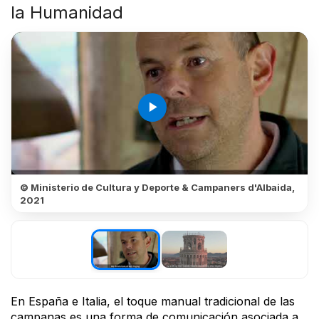
la Humanidad
play_arrow
© Ministerio de Cultura y Deporte & Campaners d'Albaida,
2021
En España e Italia, el toque manual tradicional de las
campanas es una forma de comunicación asociada a