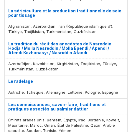
La sériciculture et la production traditionnelle de soie
pour tissage
Afghanistan, Azerbaïdjan, Iran (République islamique d’),
Türkiye, Tadjikistan, Turkménistan, Ouzbékistan
La tradition du récit des anecdotes de Nasreddin
Hodja / Molla Nesreddin / Molla Ependi / Apendi /
Afendi Kozhanasyr / Nasriddin Afandi
Azerbaïdjan, Kazakhstan, Kirghizistan, Tadjikistan, Türkiye,
Turkménistan, Ouzbékistan
Le radelage
Autriche, Tchéquie, Allemagne, Lettonie, Pologne, Espagne
Les connaissances, savoir-faire, traditions et
pratiques associés au palmier dattier
Émirats arabes unis, Bahreïn, Égypte, Iraq, Jordanie, Koweït,
Mauritanie, Maroc, Oman, État de Palestine, Qatar, Arabie
saoudite, Soudan, Tunisie, Yémen