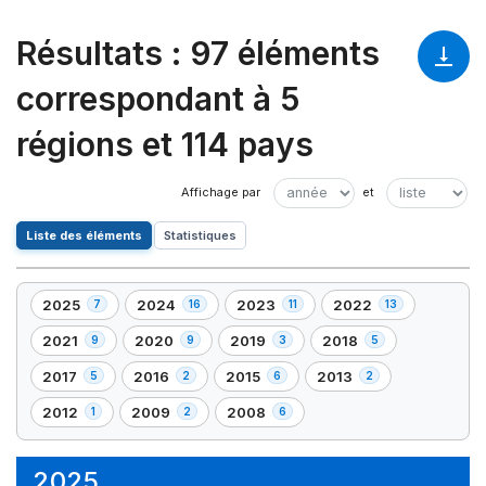
Résultats
:
97 éléments
correspondant à 5
régions et 114 pays
Liste des éléments
Statistiques
2025
2024
2023
2022
7
16
11
13
,
,
,
,
7
16
11
13
2021
2020
2019
2018
9
9
3
5
,
,
,
,
élément(s)
élément(s)
élément(s)
élément(s)
9
9
3
5
2017
2016
2015
2013
5
2
6
2
,
,
,
,
élément(s)
élément(s)
élément(s)
élément(s)
5
2
6
2
2012
2009
2008
1
2
6
,
,
,
élément(s)
élément(s)
élément(s)
élément(s)
1
2
6
élément(s)
élément(s)
élément(s)
2025