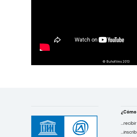
© Buhofilms 2013
¿Cómo
...recibi
...inscr