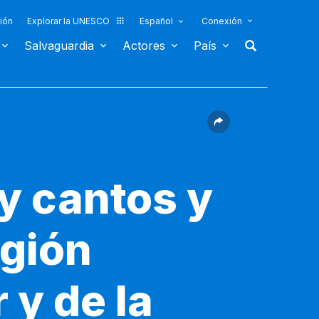
ión
Explorar la UNESCO
Español
Conexión
Salvaguardia
Actores
País
y cantos y
egión
 y de la